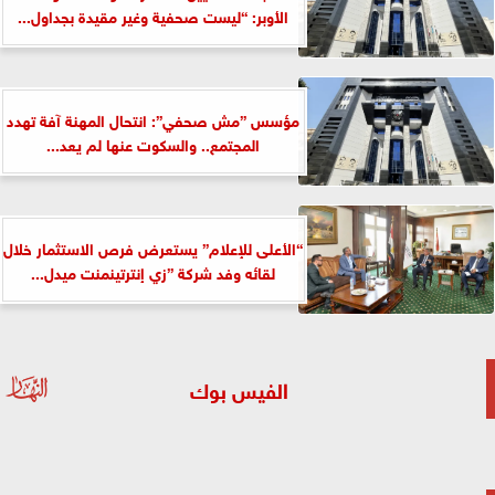
الأوبر: “ليست صحفية وغير مقيدة بجداول...
مؤسس ”مش صحفي”: انتحال المهنة آفة تهدد
المجتمع.. والسكوت عنها لم يعد...
“الأعلى للإعلام” يستعرض فرص الاستثمار خلال
لقائه وفد شركة ”زي إنترتينمنت ميدل...
الفيس بوك