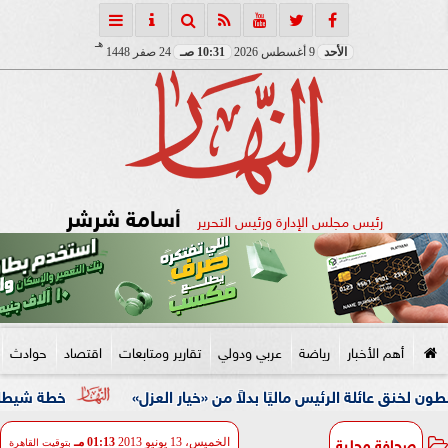
هـ
الأحد
9 أغسطس 2026
10:31 صـ
24 صفر 1448
أسامة شرشر
رئيس مجلس الإدارة ورئيس التحرير
أهم الأخبار
رياضة
عربي ودولي
تقارير ومتابعات
اقتصاد
حوادث
الرئيس ماليًا بدلاً من «خيار العزل»
خطة شيطانية انتهت في قبضة الأمن.. ضبط 5 
صحافة محلية
الخميس، 13 يونيو 2013
01:13 مـ
بتوقيت القاهرة