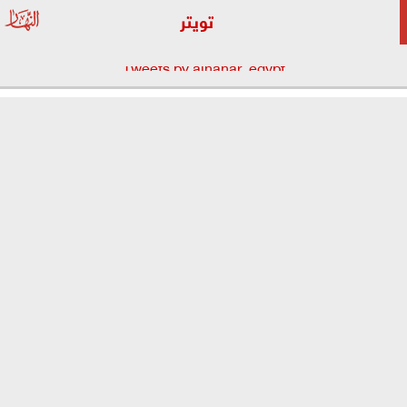
تويتر
Tweets by alnahar_egypt
⇡
جريدة النهار المصرية
الرئيسية
أهم الأخبار
رياضة
عربي ودولي
تقارير ومتابعات
اقتصاد
حوادث
فن
ثقافة
المحافظات