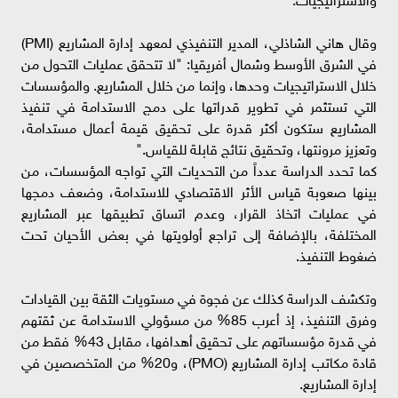
وقال هاني الشاذلي، المدير التنفيذي لمعهد إدارة المشاريع (PMI)
في الشرق الأوسط وشمال أفريقيا: "لا تتحقق عمليات التحول من
خلال الاستراتيجيات وحدها، وإنما من خلال المشاريع. والمؤسسات
التي تستثمر في تطوير قدراتها على دمج الاستدامة في تنفيذ
المشاريع ستكون أكثر قدرة على تحقيق قيمة أعمال مستدامة،
وتعزيز مرونتها، وتحقيق نتائج قابلة للقياس."
كما تحدد الدراسة عدداً من التحديات التي تواجه المؤسسات، من
بينها صعوبة قياس الأثر الاقتصادي للاستدامة، وضعف دمجها
في عمليات اتخاذ القرار، وعدم اتساق تطبيقها عبر المشاريع
المختلفة، بالإضافة إلى تراجع أولويتها في بعض الأحيان تحت
ضغوط التنفيذ.
وتكشف الدراسة كذلك عن فجوة في مستويات الثقة بين القيادات
وفرق التنفيذ، إذ أعرب 85% من مسؤولي الاستدامة عن ثقتهم
في قدرة مؤسساتهم على تحقيق أهدافها، مقابل 43% فقط من
قادة مكاتب إدارة المشاريع (PMO)، و20% من المتخصصين في
إدارة المشاريع.