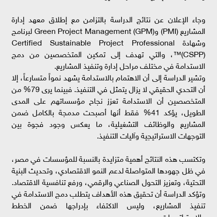
وجاء الإعلان عن نتائج الدراسة بالتزامن مع إطلاق معهد إدارة
المشاريع (PMI) وGreen Project Management (GPM) لبرنامج
وشهادة Certified Sustainable Project Professional
(CSPP)™، والتي تهدف إلى تمكين المتخصصين من دمج
الاستدامة في مختلف مراحل إدارة وتنفيذ المشاريع.
وتشير الدراسة إلى أن الاهتمام بالاستدامة يشهد نمواً متسارعاً، إلا
أن التحدي الحقيقي لا يزال يتمثل في التنفيذ. فبينما يرى 79% من
المتخصصين أن الاستدامة تعزز نجاح مؤسساتهم على المدى
الطويل، يؤكد 41% فقط أنها أصبحت مدمجة بالكامل ضمن
المشاريع والوظائف التشغيلية، ما يعكس وجود فجوة بين
التوجهات الاستراتيجية وآليات التنفيذ.
وتكتسب هذه النتائج أهمية متزايدة بالنسبة للمؤسسات في مصر،
في ظل جهودها المتواصلة لدعم النمو الاقتصادي، وتحديث البنية
التحتية، وتعزيز التحول الصناعي والرقمي، ورفع تنافسية الاقتصاد.
وتؤكد الدراسة أن تحقيق هذه الأهداف يتطلب دمج الاستدامة في
تنفيذ المشاريع، وليس الاكتفاء بإدراجها ضمن الخطط
والاستراتيجيات.