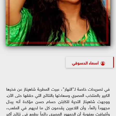
أسماء الدسوقي
​في تصريحات خاصة لـ"النهار"، عبرت المطربة شاهيناز عن فخرها
الكبير بالمنتخب المصري وسعادتها بالنتائج التي حققها حتى الآن.
ووجهت شاهيناز التحية للكابتن حسام حسن مؤكدة أنه يبذل
مجهوداً رائعاً، وأن اللاعبين يقدمون كل ما لديهم في الملعب،
وأضافت بعفوية أن الجمهور المصري دائماً يطمع في نتائج أكبر