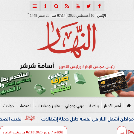
هـ
الإثنين
10 أغسطس 2026
07:14 صـ
25 صفر 1448
أسامة شرشر
رئيس مجلس الإدارة ورئيس التحرير
أهم الأخبار
رياضة
عربي ودولي
تقارير ومتابعات
اقتصاد
حوادث
 النار في نفسه خلال حملة إشغالات
نقيب الصحفيين والنائبة 
فن
الثلاثاء، 7 يوليو 2026
02:18 مـ
بتوقيت القاهرة