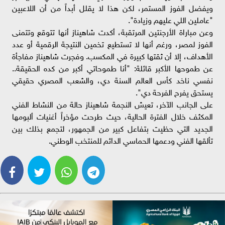
ويفضل الفوز المستمر، لكن هذا لا يقلل أبداً من أن اللاعبين
"عاملين اللي عليهم وزيادة".
​وعن مباراة الأرجنتين المرتقبة، أكدت شاهيناز أنها تتوقع وتتمنى
الفوز لمصر، ورغم أنها لا تستطيع تخمين النتيجة الرقمية أو عدد
الأهداف، إلا أن ثقتها كبيرة في المكسب. وفجرت شاهيناز مفاجأة
عن طموحها الأكبر قائلة: "أنا طموحاتي أكبر من كده الحقيقة..
نفسي ناخد كأس العالم السنة دي، والشعب المصري حقيقي
يستحق يفرح الفرحة دي".
​على الجانب الآخر، تعيش النجمة شاهيناز حالة من النشاط الفني
المكثف خلال الفترة الحالية، حيث طرحت مؤخراً أغنيات ألبومها
الجديد التي حظيت بتفاعل كبير من الجمهور، لتجمع بذلك بين
تألقها الفني ودعمها الحماسي الدائم للمنتخب الوطني.