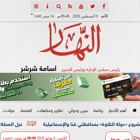
هـ
الأحد
9 أغسطس 2026
05:45 مـ
24 صفر 1448
أسامة شرشر
رئيس مجلس الإدارة ورئيس التحرير
أهم الأخبار
رياضة
عربي ودولي
تقارير ومتابعات
اقتصاد
حوادث
لتلاوة» بمحافظتي قنا والإسماعيلية
غزل المحلة: طلبنا 50 مليون لبيع محمود صلاح إلى الأهلي.. ونمتلك عروض خارجية للاعب
عربي ودولي
الإثنين، 6 يوليو 2026
08:00 مـ
بتوقيت القاهرة