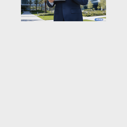
⇡
عربي ودولي
القوات اليمنية: مقتل 4 عسكريين و3 مدنيين
جراء الهجوم الحوثي
وزارة الطاقة السعودية تعلن إخماد حريق في
منشأة تابعة لمصفاة ”أرامكو” بجازان