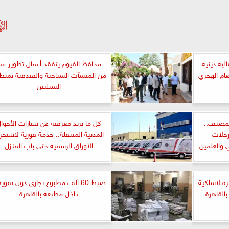
لية دينية
محافظ الفيوم يتفقد أعمال تطوير عد
عام الهجري
من المنشآت السياحية والفندقية بمنط
السيليين
المصيف..
كل ما تريد معرفته عن سيارات الأحوا
رحلات
المدنية المتنقلة.. خدمة فورية لاستخر
 والعلمين
الأوراق الرسمية حتى باب المنزل
زة لاسلكية
ضبط 60 ألف مطبوع تجاري دون تفو
القاهرة
داخل مطبعة بالقاهرة