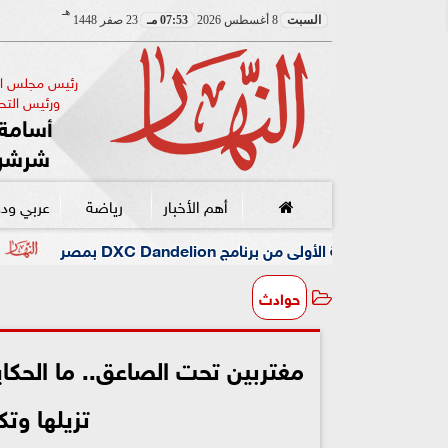
هـ
السبت
8 أغسطس 2026
07:53 مـ
23 صفر 1448
رئيس مجلس الإ
ورئيس التحر
أسامة 
شرشر
أهم الأخبار
رياضة
عربي ود
DXC Dandelio بمصر
تقديرًا لجهوه في تطو
حوادث
مغتربين تحت الصاعق.. ما الحكاية
تزيلها وت