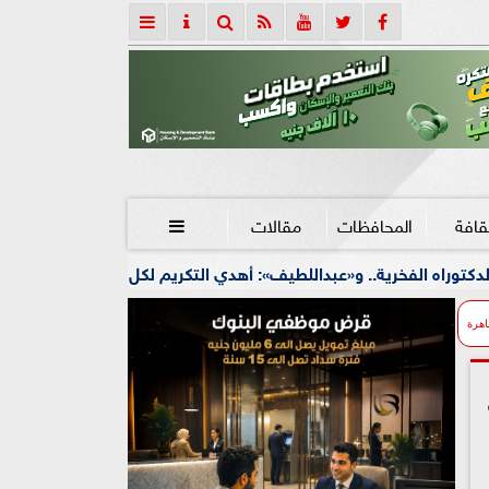
قافة
المحافظات
مقالات

و«عبداللطيف»: أهدي التكريم لكل معلم في مصر
صعود اقتصاد ا
اهرة