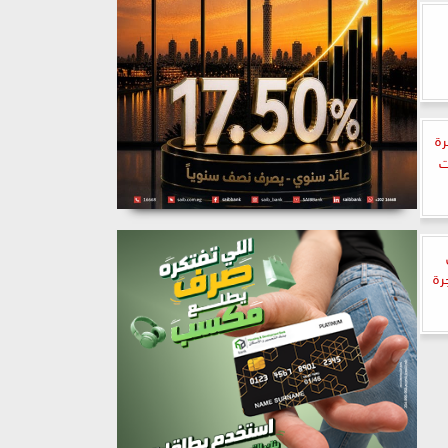
رة
ت
رة