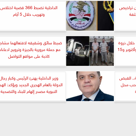
بدون تراخيص
الداخلية تضبط 366 قضية اختلاس
ثفة
وتهريب خلال 5 أيام
 خلال ذروة
ضبط سائق وشقيقه لافتعالهما مشاج
الثلاثاء.. وكثافات على الدائري وأكتوبر و15
مع حملة مرورية بالجيزة وترويج ادعاءا
كاذبة على مواقع التواصل
.. القبض
وزير الداخلية يهنئ الرئيس وكبار رجال
احب محل
الدولة بالعام الهجري الجديد ويؤكد: الهج
النبوية مصدر إلهام للبناء والتضحية