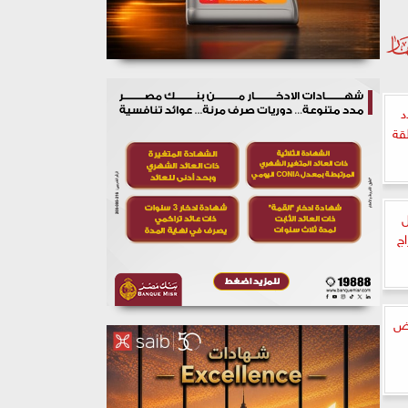
د
قة
ل
اج
يض