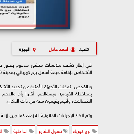
كتب:
أحمد عادل
الجيزة
في إطار كشف ملابسات منشور مدعوم بصور تم ت
الأشخاص بإقامة خيمة أسفل برج كهربائي بمدينة 6 أكتوبر بمحافظة الجيزة، والزعم بأنهم يحملون جنسية إحدى الدول.
بمحافظة الفيوم)، وبسؤالهم، أقروا بأن والدهم يع
الاتصالات، وأنهم يقيمون معه في ذات المكان.
وتم اتخاذ الإجراءات القانونية اللازمة، كما جرى إزالة
برج كهرباء
تسول الشارع
الداخلية
ال