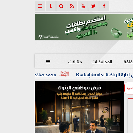
قافة
المحافظات
مقالات

امعة إسلسكا
محمد صلاح: لم أتوقع هذا الاستقبال.. وسأقاتل 
اهرة