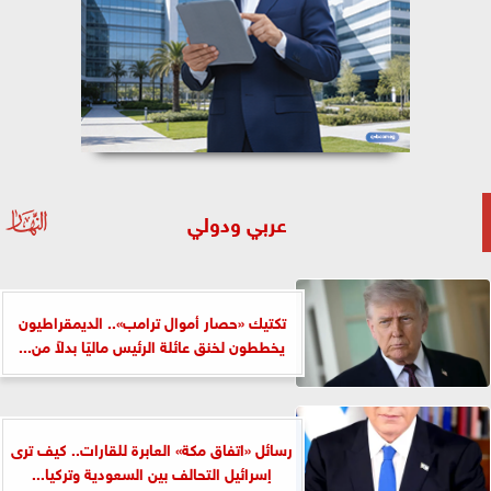
عربي ودولي
تكتيك «حصار أموال ترامب».. الديمقراطيون
يخططون لخنق عائلة الرئيس ماليًا بدلاً من...
رسائل «اتفاق مكة» العابرة للقارات.. كيف ترى
إسرائيل التحالف بين السعودية وتركيا...