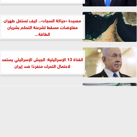
مصيدة «حياكة السجاد».. كيف تستغل طهران
مفاوضات مسقط لشرعنة التحكم بشريان
الطاقة...
القناة 13 الإسرائيلية: الجيش الإسرائيلي يستعد
لاحتمال التحرك منفردًا ضد إيران
«فخ المضيق».. كيف وضعت طهران واشنطن
بين نار التضخم الياباني وشروط السلم...
⇡
الفيس بوك