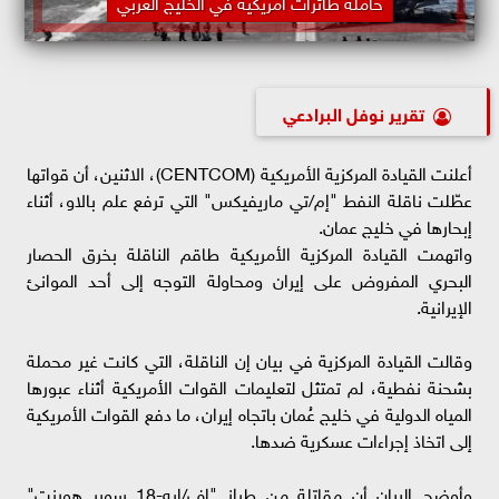
حاملة طائرات امريكية في الخليج العربي
تقرير نوفل البرادعي
أعلنت القيادة المركزية الأمريكية (CENTCOM)، الاثنين، أن قواتها
عطّلت ناقلة النفط "إم/تي ماريفيكس" التي ترفع علم بالاو، أثناء
إبحارها في خليج عمان.
واتهمت القيادة المركزية الأمريكية طاقم الناقلة بخرق الحصار
البحري المفروض على إيران ومحاولة التوجه إلى أحد الموانئ
الإيرانية.
وقالت القيادة المركزية في بيان إن الناقلة، التي كانت غير محملة
بشحنة نفطية، لم تمتثل لتعليمات القوات الأمريكية أثناء عبورها
المياه الدولية في خليج عُمان باتجاه إيران، ما دفع القوات الأمريكية
إلى اتخاذ إجراءات عسكرية ضدها.
وأوضح البيان أن مقاتلة من طراز "إف/إيه-18 سوبر هورنت"