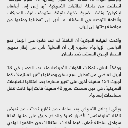
انطلقت من حاملة الطائرات الأمريكية "يو إس إس أبراهام
لينكولن" ونفذت ضربة بذخيرة دقيقة استهدفت غرف المحركات
وأنظمة التوجيه في السفينة، ما أدى إلى تعطيلها ومنعها من
مواصلة رحلتها إلى إيران.
وأكدت القيادة المركزية أن الناقلة لم تعد قادرة على الإبحار نحو
الأراضي الإيرانية، مشيرة إلى أن العملية تأتي في إطار تطبيق
الحصار البحري المستمر ضد طهران.
ووفقاً للبيان، تمكنت القوات الأمريكية منذ بدء الحصار في 13
أبريل الماضي من تعطيل سبع سفن وصفتها بـ"غير الملتزمة"، كما
أجبرت 134 سفينة أخرى على تغيير مسارها بعد امتثالها للتعليمات
الأمريكية، في حين سمحت بمرور 42 سفينة قالت إنها كانت تنقل
مساعدات إنسانية.
ويأتي الإعلان الأمريكي بعد ساعات من تقارير تحدثت عن تعرض
ناقلة "ماريفيكس" لأضرار كبيرة واندلاع حريق على متنها قبالة
سواحل سلطنة عُمان، فيما أفادت استغاثات من طاقمها الهندي