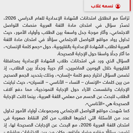
نسمه غلاب
تزامنًا مع انطلاق امتحانات الشهادة الإعدادية للعام الدراسي 2026،
تصدّر سؤال في امتحان مادة اللغة العربية منصات التواصل
الاجتماعي، وأثار موجة جدل واسعة بين الطلاب وأولياء الأمور، حيث
تداول رواد مواقع التواصل الاجتماعي سؤالًا في امتحان مادة اللغة
العربية لطلاب الشهادة الإعدادية بالقليوبية، حول «جمع كلمة الإنسان»،
ما أثار جدلًا واسعًا حول الإجابة الصحيحة.
السؤال الذي ورد في امتحانات طلاب الشهادة الإعدادية بمحافظة
القليوبية خلال اليومين الماضيين، أثار حيرةً وجدلًا بين الطلاب، إذ
تضمن السؤال اختيار جمع كلمة «إنسان»، وذلك بتحديد الجمع الصحيح
من بين كلمات «الإنسان – النساء – الأناسي – النسيان»، حيث تباينت
الإجابات وانقسمت الآراء حول الإجابة النموذجية، مما دفع آلاف
الطلاب للبحث عن الحسم من معلمي اللغة العربية، بينما كانت الإجابة
الصحيحة هي «الأناسي».
كما شهدت مواقع التواصل الاجتماعي ومجموعات أولياء الأمور تداول
عدد من الأسئلة التي اعتبرها الطلاب من أكثر النقاط صعوبة في
امتحان اللغة العربية 2026، مع البحث عن الإجابات الصحيحة لها، إذ
تضمن سؤالًا مفاده مضاد «آخاه»، وكان من بين الاختيارات «رافقه -