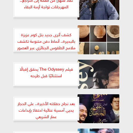
المهرجانات تواجة أزمة البقاء
كشف أثرى جديد بتل كوم عزيزة
بالبحيرة.. أنماط دفن متنوعة تكشف
ملامح الطقوس الجنائزي عبر العصور
فيلم The Odyssey يحقق إقبالًا
استثنائيًا قبل طرحه
بعد نجاح حفلاته الأخيرة.. علي الحجار
يحيي أمسية غنائية احتفاءً بإبداعات
عمار الشريعي