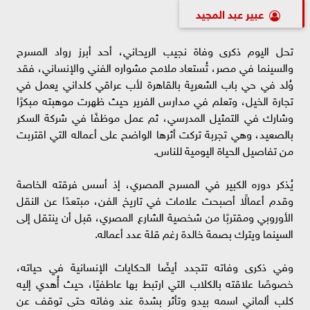
عبير عبد المجيد
تحل اليوم ذكرى وفاة نجيب الريحاني، أحد أبرز رواد المسرح
والسينما في مصر، تُستعاد ملامح مشواره الفني والإنساني، فقد
وُلد في حي باب الشعرية بالقاهرة لأب عراقي كلداني يعمل في
تجارة الخيل، وتعلم في مدارس الفرير حيث ظهرت موهبته مبكرًا
وشارك في التمثيل المدرسي، ثم عمل موظفًا في شركة السكر
بالصعيد، وهي تجربة تركت أثرها الواضح على أعماله التي اقتربت
من تفاصيل الحياة اليومية للناس.
يُذكر دوره الكبير في المسرح المصري، إذ أسس فرقته الخاصة
وقدم أعمالًا أصبحت علامات في تاريخ الفن، مبتعدًا عن النقل
الأوروبي ومقتربًا من شخصية الشارع المصري، قبل أن ينتقل إلى
السينما ويترك بصمة خالدة رغم قلة عدد أعماله.
وفي ذكرى وفاته تتجدد أيضًا الحكايات الإنسانية في حياته،
خصوصًا علاقته بالكلاب التي ارتبط بها عاطفيًا، حيث أُهدي إليه
كلب ألماني اسمه بيدو وتأثر بشدة عند وفاته حتى توقف عن