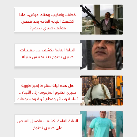
خطف وتعذيب وهتك عرض.. ماذا
كشفت النيابة العامة بعد فحص
هواتف صبري نخنوخ؟
النيابة العامة تكشف عن مقتنيات
صبري نخنوخ بعد تفتيش منزله
هل هذه ليلة سقوط إمبراطورية
صبري نخنوخ المزعومة إلى الأبد؟..
أسلحة وذخائر وقطع أثرية وفيديوهات
توثق جرائم التشكيل العصابي
النيابة العامة تكشف تفاصيل القبض
على صبري نخنوخ