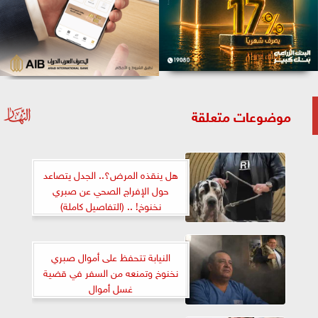
موضوعات متعلقة
هل ينقذه المرض؟.. الجدل يتصاعد
حول الإفراج الصحي عن صبري
نخنوخ! .. (التفاصيل كاملة)
النيابة تتحفظ على أموال صبري
نخنوخ وتمنعه من السفر في قضية
غسل أموال