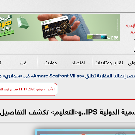
دارة 
ير
ولي
تقارير ومتابعات
اقتصاد
حوادث
فن
ث
تعلن تقدم الإنشاءات إلى 90%
الأحد، 7 يونيو 2026
11:17 صـ
بتوقيت الق
عليم» تكشف التفاصيل