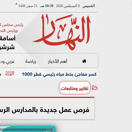
هـ
الخميس
6 أغسطس 2026
10:30 صـ
21 صفر 1448
رئيس مجلس الإ
ورئيس التحر
أسامة 
شرشر
أهم الأخبار
رياضة
عربي ود
كسر مفاجئ بخط مياه رئيسي قطر 1000
مصر إيطاليا العقارية تطلق «Amare Seafront Villas» في «سولاري» و
تقارير ومتابعات
فرص عمل جديدة بالمدارس الرسمية الدولية IPS..و«الت