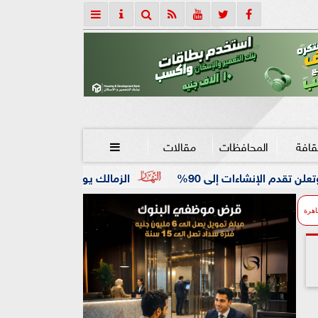
قافة
المحافظات
مقالات

الزمالك يواصل استعداداته للموسم الجديد.. تدر
اهرة