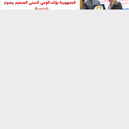
الجمهورية يؤكد:الوعي الديني الصحيح يصوغ
شخصيةً...
⇡
الحكومة تفتح بوابة التصدير للمحافظات.. ”مصر
تنطلق بالتصدير” خطة لكسر تركز 45%...
الفيس بوك
تويتر
Tweets by alnahar_egypt