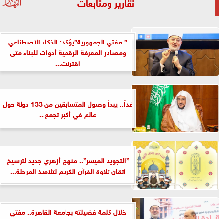
تقارير ومتابعات
” مفتي الجمهورية”يؤكد: الذكاء الاصطناعي
ومصادر المعرفة الرقمية أدوات للبناء متى
اقترنت...
غداً.. يبداً وصول المتسابقين من 133 دولة حول
عالم في أكبر تجمع...
”التجويد الميسر”.. منهج أزهري جديد لترسيخ
إتقان تلاوة القرآن الكريم لتلاميذ المرحلة...
خلال كلمة فضيلته بجامعة القاهرة.. مفتي