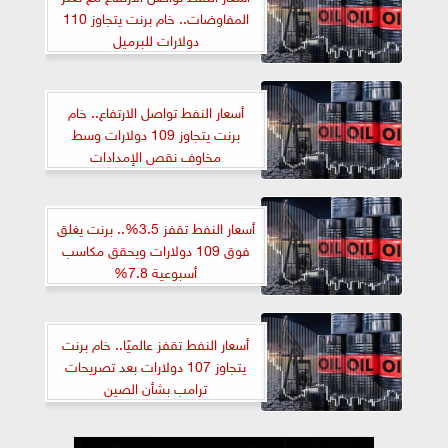
المفاوضات.. خام برنت يتجاوز 110
دولارات للبرميل
أسعار النفط تواصل الارتفاع.. خام
برنت يتجاوز 109 دولارات وسط
مخاوف نقص الإمدادات
أسعار النفط تقفز 3.5%.. برنت يغلق
فوق 109 دولارات ويحقق مكاسب
أسبوعية 7.8%
أسعار النفط تقفز عالميًا.. خام برنت
يتجاوز 107 دولارات بعد تصريحات
ترامب بشأن الصين