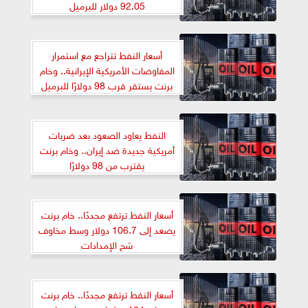
92.05 دولار للبرميل
أسعار النفط تتراجع مع استمرار
المفاوضات الأمريكية الإيرانية.. وخام
برنت يستقر قرب 98 دولارًا للبرميل
النفط يعاود الصعود بعد ضربات
أمريكية جديدة ضد إيران.. وخام برنت
يقترب من 98 دولارًا
أسعار النفط ترتفع مجددًا.. خام برنت
يصعد إلى 106.7 دولار وسط مخاوف
شح الإمدادات
أسعار النفط ترتفع مجددًا.. خام برنت