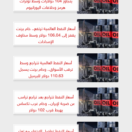
يتجاوز 104 دولارات وسط توترات
هرمز وخلافات اليورانيوم
أسعار النفط العالمية ترتفع.. خام برنت
يقفز إلى 106.04 دولار وسط مخاوف
الإمدادات
أسعار النفط العالمية تتراجع وسط
ترقب الأسواق.. وخام برنت يسجل
110.63 دولار للبرميل
أسعار النفط تتراجع بعد تراجع ترامب
عن ضربة لإيران.. وخام غرب تكساس
يهبط قرب 102 دولار
أسعار النفط تواصل الارتفاع مع تعثر