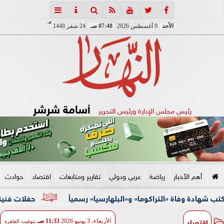
هـ
الأحد
9 أغسطس 2026
07:48 صـ
24 صفر 1448
أسامة شرشر
رئيس مجلس الإدارة ورئيس التحرير
أهم الأخبار
رياضة
عربي ودولي
تقارير ومتابعات
اقتصاد
حوادث
اة «التراكوما» و«البلهارسيا» رسمياً
حفلات فنية وأنشطة ثقا
اقتصاد
الأربعاء، 3 يونيو 2026
11:33 صـ
بتوقيت القاهرة