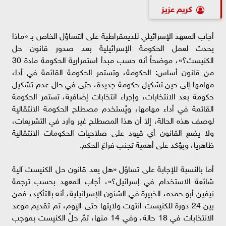
كريم عزيز
أجاب المعهد الإسرائيلي للديمقراطية على التساؤل الخاص بـ «ماذا
يحدث لعمل الحكومة الإسرائيلية بعد صدور قانون حل
الكنيست؟»، موضحاً أنه حسب مبدأ استمرارية الحكومة مادة 30
من قانون أساس: الحكومة، وتستمر الحكومة القائمة في أداء
مهامها إلى حين تشكيل حكومة جديدة، حتى في حال عدم تشكيل
حكومة بعد الانتخابات، وإجراء انتخابات إضافية، تستمر الحكومة
القائمة في أداء مهامها، ويُستخدم مصطلح الحكومة الانتقالية
لوصف هذه الحالة، إلا أن هذا المصطلح غير وارد في التشريعات،
ولا يضع القانون أي قيود على صلاحيات الحكومات الانتقالية
ظاهريا، ويؤكد على أهمية تجنب فراغ الحكم.
أما بالنسبة للإجابة على تساؤل «هل يعد قانون حل الكنيست آلية
شائعة الاستخدام في إسرائيل؟»، أجاب المعهد بحسب ترجمة
نيفين أبو حمده، الخبيرة في الشئون الإسرائيلية، أنه بالتأكيد، فمن
بين 24 دورة للكنيست انتهت ولايتها حتى اليوم، تم تقديم موعد
الانتخابات في 18 حالة، وفي 14 منها، تمّ حلّ الكنيست بموجب