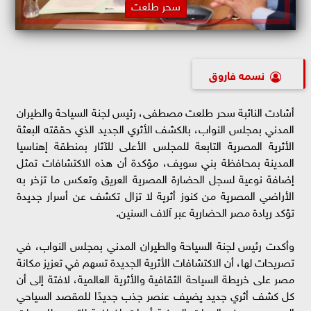
سحر طلعت
نسمه فاروق
أشادت النائبة سحر طلعت مصطفى، رئيس لجنة السياحة والطيران
المدني بمجلس النواب، بالكشف الأثري الجديد الذي حققته البعثة
الأثرية المصرية التابعة للمجلس الأعلى للآثار بمنطقة إهناسيا
المدينة بمحافظة بني سويف، مؤكدة أن هذه الاكتشافات تمثل
إضافة نوعية لسجل الحضارة المصرية العريق وتعكس ما تزخر به
الأراضي المصرية من كنوز أثرية لا تزال تكشف عن أسرار جديدة
تؤكد ريادة مصر الحضارية عبر آلاف السنين.
وأكدت رئيس لجنة السياحة والطيران المدني بمجلس النواب، في
تصريحات لها، أن الاكتشافات الأثرية الجديدة تسهم في تعزيز مكانة
مصر على خريطة السياحة الثقافية والأثرية العالمية، لافتة إلى أن
كل كشف أثري جديد يضيف عنصر جذب جديدًا للمقصد السياحي
المصري، ويمنح الجهات المعنية أدوات إضافية للترويج للوجهات