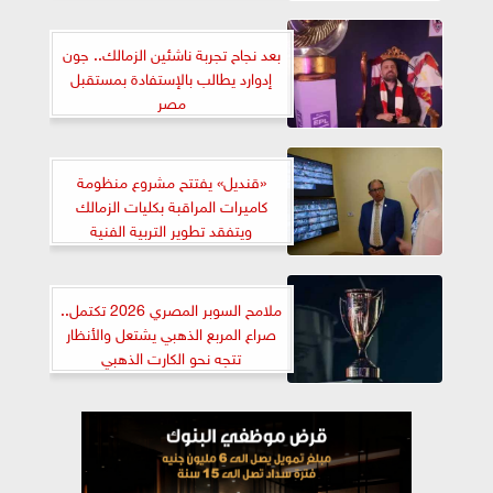
بعد نجاح تجربة ناشئين الزمالك.. جون
إدوارد يطالب بالإستفادة بمستقبل
مصر
«قنديل» يفتتح مشروع منظومة
كاميرات المراقبة بكليات الزمالك
ويتفقد تطوير التربية الفنية
ملامح السوبر المصري 2026 تكتمل..
صراع المربع الذهبي يشتعل والأنظار
تتجه نحو الكارت الذهبي