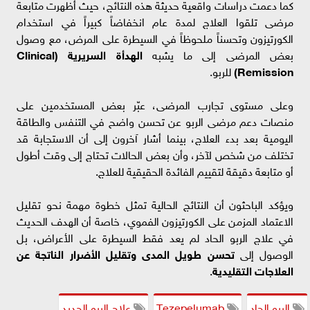
كما دعمت دراسات واقعية حديثة هذه النتائج، حيث أظهرت متابعة
مرضى تلقوا العلاج لمدة عام انخفاضاً كبيراً في استخدام
الكورتيزون وتحسناً ملحوظاً في السيطرة على المرض، مع وصول
بعض المرضى إلى ما يشبه
الهدأة السريرية (Clinical
Remission)
للربو.
وعلى مستوى تجارب المرضى، عبّر بعض المستخدمين على
منصات دعم مرضى الربو عن تحسن واضح في التنفس والطاقة
اليومية بعد بدء العلاج، بينما أشار آخرون إلى أن الاستجابة قد
تختلف من شخص لآخر، وأن بعض الحالات تحتاج إلى وقت أطول
أو متابعة دقيقة لتقييم الفائدة الحقيقية للعلاج.
ويؤكد الباحثون أن النتائج الحالية تمثل خطوة مهمة نحو تقليل
الاعتماد المزمن على الكورتيزون الفموي، خاصة أن الهدف الحديث
في علاج الربو الحاد لم يعد فقط السيطرة على الأعراض، بل
الوصول إلى
تحسن طويل المدى وتقليل الأضرار الناتجة عن
العلاجات التقليدية
.
الربو الحاد
Tezepelumab
علاج الربو الجديد