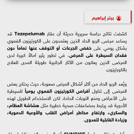
بيتر إبراهيم
كشفت نتائج دراسة سريرية حديثة أن عقار
Tezepelumab
قد
يساعد مرضى الربو الحاد الذين يعتمدون على الكورتيزون الفموي
بشكل يومي على
خفض الجرعات أو التوقف عنها تماماً دون
فقدان السيطرة على المرض
، في تطور يثير آمالاً كبيرة لدى
المرضى الذين يعانون من الآثار الجانبية طويلة المدى للعلاج
بالكورتيزون.
ويُعد الربو الحاد من أكثر أشكال المرض صعوبة، حيث يحتاج بعض
المرضى إلى تناول
أقراص الكورتيزون الفموي يومياً
للسيطرة
على الأعراض ومنع النوبات الحادة. لكن الاستخدام الطويل لهذه
الأدوية قد يرتبط بمضاعفات صحية خطيرة مثل
هشاشة العظام،
والسكري، وارتفاع مخاطر أمراض القلب والأوعية الدموية،
وزيادة القابلية للعدوى
.
وأظهرت نتائج دراسة
SUNRISE
أن المرضى الذين تلقوا عقار