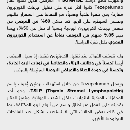
Tezepelumab كانوا أكثر قدرة على تقليل جرعات الكورتيزون
مقارنة بمن تلقوا علاجاً وهمياً، مع الحفاظ على استقرار حالتهم
وتحسن السيطرة على الربو. كما تمكن
69% من المرضى
من
خفض جرعات الكورتيزون اليومية بنسبة لا تقل عن 50%، بينما
نجح
35% منهم في التوقف تماماً عن استخدام الكورتيزون
الفموي
خلال فترة الدراسة.
ولم تتوقف الفوائد عند تقليل الكورتيزون فقط، إذ سجل المرضى
أيضاً
تحسناً في وظائف الرئة، وانخفاضاً في نوبات الربو الحادة،
وتحسناً في جودة الحياة والأعراض اليومية
المرتبطة بالمرض.
ويعمل Tezepelumab من خلال استهداف بروتين يُعرف باسم
TSLP (Thymic Stromal Lymphopoietin)
، وهو أحد
المحفزات المبكرة للالتهابات داخل الشعب الهوائية. ويتميز العقار
بقدرته على العمل عبر نطاق واسع من أنواع الربو المختلفة، بما
في ذلك بعض الحالات التي لا تستجيب بشكل جيد للعلاجات
البيولوجية الأخرى.