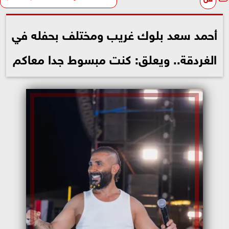
أحمد سعد بلوك غريب ومختلف بحفله في
الغردقة.. ويعلق: كنت مبسوط جدا معاكم