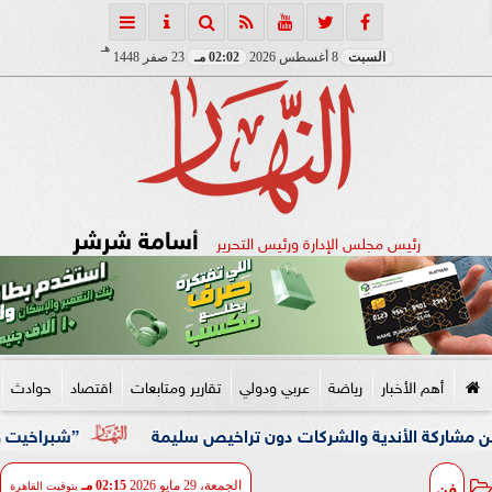
هـ
السبت
8 أغسطس 2026
02:02 مـ
23 صفر 1448
أسامة شرشر
رئيس مجلس الإدارة ورئيس التحرير
أهم الأخبار
رياضة
عربي ودولي
تقارير ومتابعات
اقتصاد
حوادث
والشركات دون تراخيص سليمة
”شبراخيت وبدر” ضمن أفضل 10 وحدات محلية على مستوى الجمهورية بالدورة الخامسة لجائزة مصر للتميز الحكومي
فن
الجمعة، 29 مايو 2026
02:15 مـ
بتوقيت القاهرة