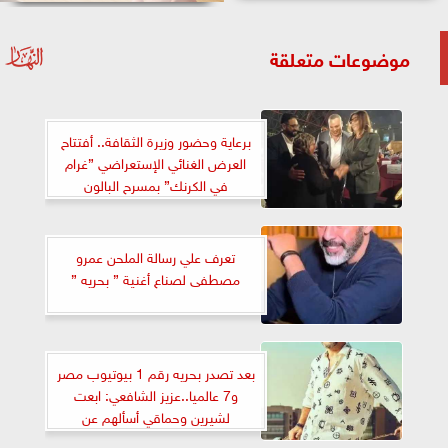
موضوعات متعلقة
برعاية وحضور وزيرة الثقافة.. أفتتاح
العرض الغنائي الإستعراضي ”غرام
في الكرنك” بمسرح البالون
تعرف علي رسالة الملحن عمرو
مصطفى لصناع أغنية ” بحريه ”
بعد تصدر بحريه رقم 1 بيوتيوب مصر
و7 عالميا..عزيز الشافعي: ابعت
لشيرين وحماقي أسألهم عن
اختياراتهم