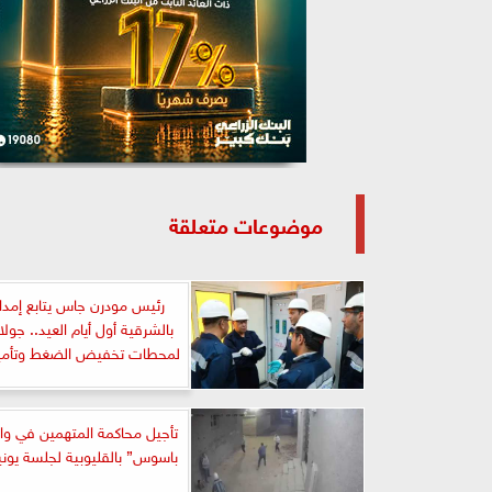
موضوعات متعلقة
رئيس مودرن جاس يتابع إمداد
بالشرقية أول أيام العيد.. جول
لمحطات تخفيض الضغط وتأمي
تأجيل محاكمة المتهمين في و
باسوس” بالقليوبية لجلسة يوني