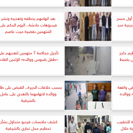
د أول مسح
بعد اتهامهم بخطفه وتعذيبه ونشر
ينية منذ
فيديوهات خادشة.. اليوم الحكم على
المتهمين بقضية ميت عاصم
يم حاجز
تأجيل محاكمة 7 متهمين لتعديهم عل
هي بضبط
«طفل باسوس ووالده» للإثنين القادم
في واقعة
بسبب خلافات الجيرة.. القبض على طا
ووالده
ووالده لاتهامهما بالتعدي على عامل
بالشرقية
 جديدة للتنقيب
كشف ملابسات فيديو متداول بشأن
ة خلال
تحطيم محل تجاري بالشرقية