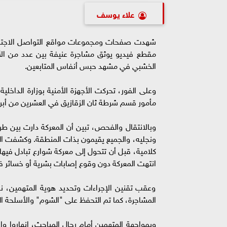
علاء يوسف
شهدت صفحات ومجموعات مواقع التواصل الاجتماعي
مقطع فيديو يوثق مشاجرة عنيفة بين عدد من ال
الخشبي في مشهد حبس أنفاس المتابعين.
وعلى الفور، تحركت الأجهزة الأمنية بوزارة الداخلي
مأمور قسم شرطة ثان الزقازيق في العشرين من أبري
وبالانتقال والفحص، تبين أن المعركة دارت بين ط
ونجليه، والجميع يقيمون بذات المنطقة. وكشفت التح
كلامية، قبل أن تتحول إلى معركة شوارع تبادل في
انتهت المعركة دون وقوع إصابات بشرية أو خسائر في
وعقب تقنين الإجراءات وتحديد هوية المتهمين، ن
المشاجرة، كما تم التحفظ على "الشوم" والأسلحة ا
وبمواجهة المتهمين أمام رجال المباحث، انهاروا واعت