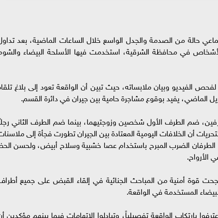
 حالة من الصدمة والجدل الواسع خلال الساعات الماضية، بعد تداول
أشخاص في محافظة الشرقية، استخدمت فيها الأسلحة البيضاء والشوم
ة لفحص الفيديو وبيان ملابساته، حيث تبين أن الواقعة تعود إلى بلاغ تلقاه
ل الماضي، يفيد بوقوع مشاجرة حامية بين جيران في دائرة القسم.
رفين، ضم الطرف الأول شخصين وزوجتيهما، بينما ضم الطرف الثاني رجلاً
ريات أن الخلافات اليومية المعتادة بين الجيران تطورت فجأة إلى ملاسنات
ها الطرفان الضرب المبرح باستخدام عصا خشبية وسلاح أبيض، ولحسن الحظ
 الأرواح.
جحت قوة أمنية من المباحث الجنائية في إلقاء القبض على جميع أطراف
لبيضاء المستخدمة في الواقعة.
رفوا بارتكاب الواقعة تفصيلياً، وتبادلوا الاتهامات فيما بينهم مؤكدين أن