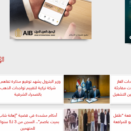
ات الغاز
وزير البترول يشهد توقيع مذكرة تفاهم 
ات مفاجئة
شركة تركية لتقييم تواجدات الذهب
ن التشغيل
بالصحراء الشرقية
اقعة “طفل
أحكام مشددة في قضية ”إهانة شاب
و للمرافعة
بميت عاصم”.. السجن من 3 
للمتهمين