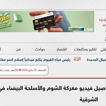
دارة 
ير
ولي
تقارير ومتابعات
اقتصاد
حوادث
فن
ث
رئيس مياه الفيوم يتابع ميدانياً إصلاح كسر مفاجئ بخط مياه رئيسي قطر 00
الجمعة، 29 مايو 2026
11:36 صـ
بتوقيت الق
اصيل فيديو معركة الشوم والأسلحة البيضاء في
الشرقية