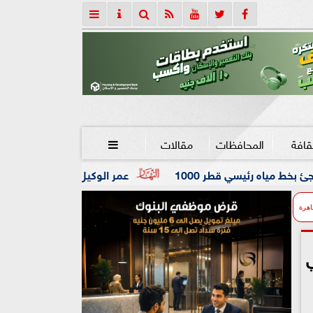
قافة
المحافظات
مقالات

10
عمر الوكيل ”بكار” مدربًا عامًا لفريق كرة اليد بنادي ال
اهرة