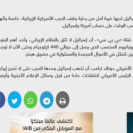
يل لديها خيبة أمل من بداية وقف الحرب الأمريكية الإيرانية، خاصة وأنها
وكسب الوقت على حساب أمريكا وإسرائيل.
ناة «بي بي سي»، أن إسرائيل لا تثق بالنظام الإيراني، وأحد أهم البنود
والأهداف الأساسية من هذه الحرب هي أخذ كل اليورانيوم المخصب الذي يصل إلى حوالي 440 كيلوجرام وحتى الآن لا ت
رى تتمثل في الأموال المجمدة والمسئولية في مضيق هرمز.
لأمريكي دونالد ترامب أن تذهب إسرائيل وحدها للحرب حتى لا تحرج إيران
يس الأمريكي لانتقادات حادة من قبل وسائل الإعلام الأجنبية وأيضاً