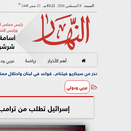
هـ
السبت
8 أغسطس 2026
03:22 مـ
23 صفر 1448
رئيس مجلس الإ
ورئيس التحر
أسامة 
شرشر
أهم الأخبار
رياضة
عربي ود
 سيناريو فيتنام.. قواعد في لبنان واحتلال ممتد دون أفق
و
عربي ودولي
إسرائيل تطلب من ترامب 