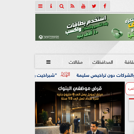
قافة
المحافظات
مقالات

 سليمة
”شبراخيت وبدر” ضمن أفضل 10 وحدات محلية على مستوى الجمهورية بالدورة الخامسة لجائزة مصر للتميز الحكومي
اهرة