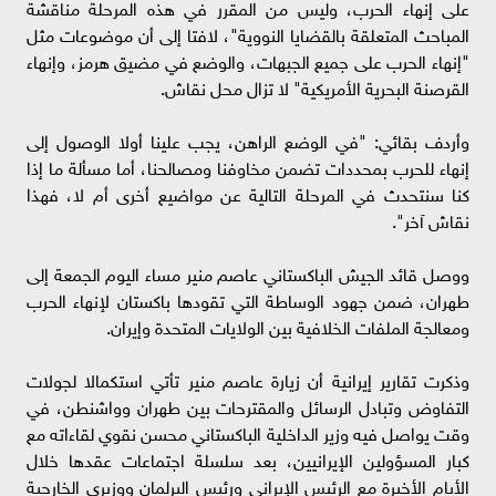
على إنهاء الحرب، وليس من المقرر في هذه المرحلة مناقشة
المباحث المتعلقة بالقضايا النووية"، لافتا إلى أن موضوعات مثل
"إنهاء الحرب على جميع الجبهات، والوضع في مضيق هرمز، وإنهاء
القرصنة البحرية الأمريكية" لا تزال محل نقاش.
وأردف بقائي: "في الوضع الراهن، يجب علينا أولا الوصول إلى
إنهاء للحرب بمحددات تضمن مخاوفنا ومصالحنا، أما مسألة ما إذا
كنا سنتحدث في المرحلة التالية عن مواضيع أخرى أم لا، فهذا
نقاش آخر".
ووصل قائد الجيش الباكستاني عاصم منير مساء اليوم الجمعة إلى
طهران، ضمن جهود الوساطة التي تقودها باكستان لإنهاء الحرب
ومعالجة الملفات الخلافية بين الولايات المتحدة وإيران.
وذكرت تقارير إيرانية أن زيارة عاصم منير تأتي استكمالا لجولات
التفاوض وتبادل الرسائل والمقترحات بين طهران وواشنطن، في
وقت يواصل فيه وزير الداخلية الباكستاني محسن نقوي لقاءاته مع
كبار المسؤولين الإيرانيين، بعد سلسلة اجتماعات عقدها خلال
الأيام الأخيرة مع الرئيس الإيراني ورئيس البرلمان ووزيري الخارجية