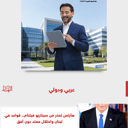
عربي ودولي
هآرتس تحذر من سيناريو فيتنام.. قواعد في
لبنان واحتلال ممتد دون أفق