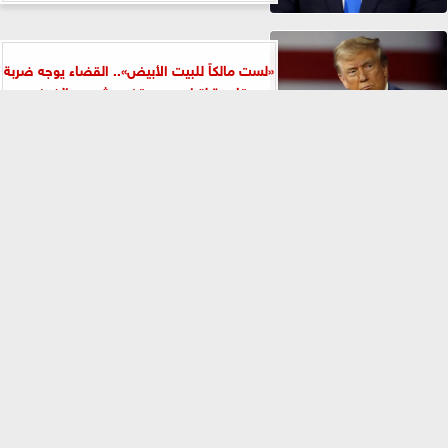
«لست مالكاً للبيت الأبيض».. القضاء يوجه ضربة
قاسية لترامب ويوقف مشروعه الضخم
⇡
أستاذ علوم سياسية: القضية الفلسطينية تقف
أمام اختبار حقيقي والوصول إلى حل...
البرلمان العربي يدين هجمات ميليشيا الحوثي
على السعودية واليمن ويؤكد: انتهاك صارخ...
نبيل فهمي يحذر من النهج الإسرائيلي القائم
على فرض الأمن بالقوة