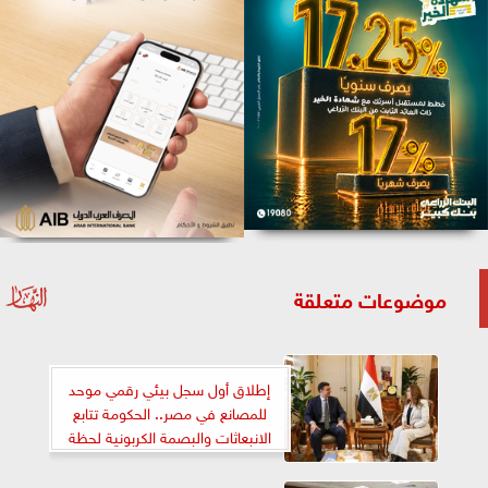
موضوعات متعلقة
إطلاق أول سجل بيئي رقمي موحد
للمصانع في مصر.. الحكومة تتابع
الانبعاثات والبصمة الكربونية لحظة
بلحظة