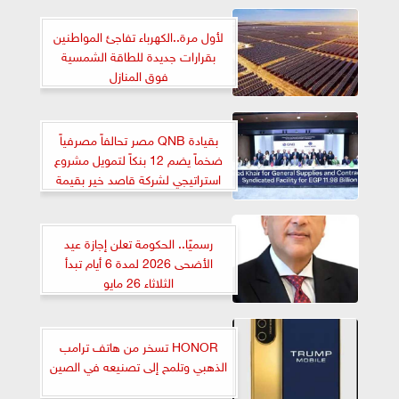
لأول مرة..الكهرباء تفاجئ المواطنين
بقرارات جديدة للطاقة الشمسية
فوق المنازل
بقيادة QNB مصر تحالفاً مصرفياً
ضخماً يضم 12 بنكاً لتمويل مشروع
استراتيجي لشركة قاصد خير بقيمة
11.98 مليار جنيه
رسميًا.. الحكومة تعلن إجازة عيد
الأضحى 2026 لمدة 6 أيام تبدأ
الثلاثاء 26 مايو
HONOR تسخر من هاتف ترامب
الذهبي وتلمح إلى تصنيعه في الصين