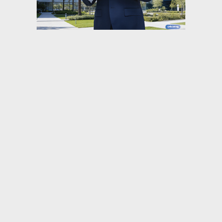
⇡
رياضة
خاص.. الأهلي يحسم صفقة محمود صلاح بعد
تدخل الخطيب.. واتفاق مالي مع...
الأهلي يبدأ معسكره في إسبانيا بمران قوي
استعدادًا للموسم الجديد