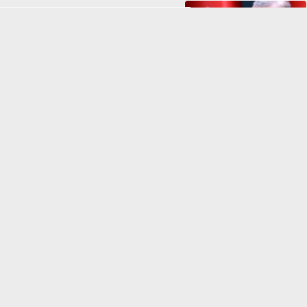
كيف ترى القيادة التركية اتفاق مكة للدفاع
المشترك مع السعودية وباكستان؟
⇡
الفيس بوك
تويتر
Tweets by alnahar_egypt