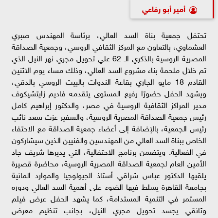
أمير أبو رفاعي
تحتفل جمعية بناة السد العالي، برئاسة المهندس صبري
العشماوي، بالتعاون مع المركز الثقافي الروسي، وجمعية الصداقة
المصرية الروسية بالذكري الـ 62 علي تحويل مجري نهر النيل الذي
تم خلال ملحمة بناء مشروع السد العالي، وذلك مساء يوم الاثنين
القادم 18 مايو الجاري بقاعة الندوات بالبيت الروسي بالدقي،
ويشهد الحفل حضورًا رفيع المستوى يتقدمه فاديم زايتشيكوف
مدير المراكز الثقافية الروسية في مصر، والدكتور إبراهيم كامل
رئيس جمعية الصداقة المصرية الروسية، والسفير عزت سعد نائب
رئيس الجمعية، بالإضافة إلى أعضاء جمعية الصداقة مع الاحتفاء
الخاص ببناة السد العالي من المهندسين والفنيين الذين سيشاركون
في الفعالية. ويتضمن برنامج الاحتفالية، التي يديرها شريف جاد
الأمين العام لجمعية الصداقة المصرية الروسية، محاضرة قصيرة
يلقيها الدكتور عباس شراقي أستاذ الجيولوجيا والموارد المائية
بجامعة القاهرة يسلط فيها الضوء على أهمية السد العالي ودوره
المستمر في التنمية المستدامة، كما يشهد الحفل عرض فيلم
وثائقي يجسد تحويل مجري النيل، بجانب تنظيم معرض