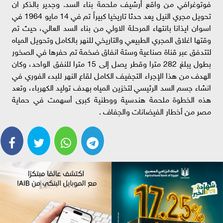
فوتوغرافي من واقع أرشيف ملحمة بناء السد. وجدير بالذكر ان
تحويل مجري النيل يعد حدثا تاريخيا كبيراً تم في 14 مايو 1964 في
اسوان ايذانا بانتهاء المرحلة الاولي من بناء السد العالي، حيث تم
وقتها اغلاق المجري الطبيعي والتاريخي للنهر بالكامل وتحويل المياه
لتتدفق عبر قناة صناعية وستة انفاق ضخمة تم حفرها في الصخور
بطول يبلغ 282 مترا وقطر يصل إلى 15 مترا للنفق الواحد، وكان
الهدف من هذا الإجراء التجفيف الكامل لقاع النهر للبدء الفوري في
انشاء جسم السد الرئيسي لتخزين المياه بهدف توليد الكهرباء، وتعد
هذه الخطوة ملحمة هندسية ووطنية كبرى أسهمت في حماية
مصر من أخطار الفيضانات والجفاف .