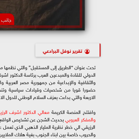
جانب م
تقرير نوفل البرادعي
تحت عنوان “الطريق إلى المستقبل” والتي نظمها معهد 
الدولي للقادة والمبدعين العرب برئاسة الدكتور اش
والثقافية والإبداعية من جمهورية مصر العربية و
حضورا قويا من شخصيات وقيادات سياسية وتنفي
الاربعة والتي بداءت بعزف السلام الوطني للدول الار
وافتتح المنصة الكريمة
معالي الدكتور اشرف الرز
والمفكر العروبي
بحديث الشجن عن تشخيص الواقع العر
الرزيقي الي خطر نظرية المليار الذهبي الذي تعمل عل
والحروب خاصة بين ابناء الجنوب بغية هلاك الملايين 