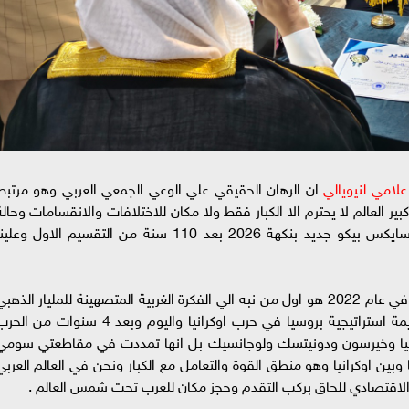
لامي لنيويالي
ان الرهان الحقيقي علي الوعي الجمعي العربي وهو مرتبط
 العالم لا يحترم الا الكبار فقط ولا مكان للاختلافات والانقسامات وحالة
الوهن والضعف العربي الخطير ونحن نواجه الان سايكس بيكو جديد بنكهة 2026 بعد 110 سنة من التقسيم الاول وعلي
ان وزير الخارجية الروسي لافروف في عام 2022 هو اول من نبه الي الفكرة الغربية المتصهينة للمليار الذهب
في العالم وان الغرب راهن علي احداث وايقاع هزيمة استراتيجية بروسيا في حرب اوكرانيا واليوم وبعد 4 سنوات من 
رجيا وخيرسون ودونيتسك ولوجانسيك بل انها تمددت في مقاطعتي سومي
وبين اوكرانيا وهو منطق القوة والتعامل مع الكبار ونحن في العالم العربي
 والاقتصادي للحاق بركب التقدم وحجز مكان للعرب تحت شمس العالم .