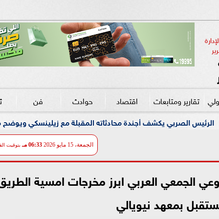
دارة 
ير
ولي
تقارير ومتابعات
اقتصاد
حوادث
فن
ث
اته المقبلة مع زيلينسكي ويوضح موقفه من العقوبات ضد روسيا
الجمعة، 15 مايو 2026
06:33 مـ
بتوقيت الق
 بالوعي الجمعي العربي ابرز مخرجات امسية الطريق
ستقبل بمعهد نيويالي