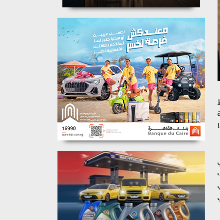
نا
ي
الحرب