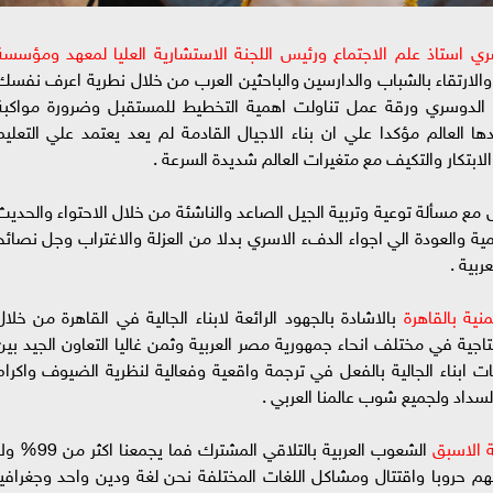
سري استاذ علم الاجتماع ورئيس اللجنة الاستشارية العليا لمعهد ومؤسسة
ة والارتقاء بالشباب والدارسين والباحثين العرب من خلال نطرية اعرف نفسك
 الدوسري ورقة عمل تناولت اهمية التخطيط للمستقبل وضرورة مواكبة
ها العالم مؤكدا علي ان بناء الاجيال القادمة لم يعد يعتمد علي التعليم
لابتكار والتكيف مع متغيرات العالم شديدة السرعة .
 مع مسألة توعية وتربية الجيل الصاعد والناشئة من خلال الاحتواء والحديث
ة والعودة الي اجواء الدفء الاسري بدلا من العزلة والاغتراب وجل نصائح
ربية .
منية بالقاهرة
بالاشادة بالجهود الرائعة لابناء الجالية في القاهرة من خلال
جية في مختلف انحاء جمهورية مصر العربية وثمن غاليا التعاون الجيد بين
بناء الجالية بالفعل في ترجمة واقعية وفعالية لنظرية الضيوف واكرام
داد ولجميع شوب عالمنا العربي .
 الاسبق
الشعوب العربية بالتلاقي المشترك فما يجمعنا اكثر من
نهم حروبا واقتتال ومشاكل اللغات المختلفة نحن لغة ودين واحد وجغرافيا