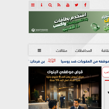
قافة
المحافظات
مقالات

بن فرحان: ”اتفاقية مكة للدفاع المشترك” تجسد عمق العلاقات الا
اهرة