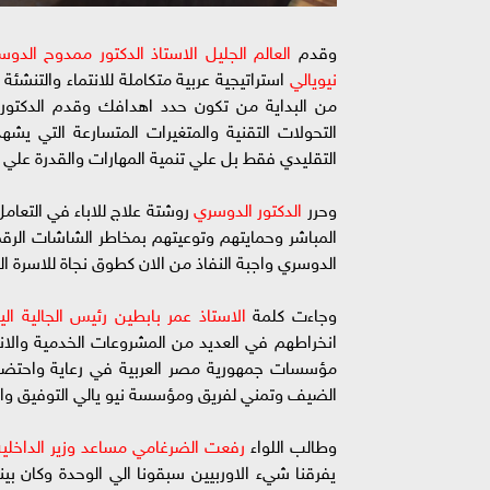
وقدم
العالم الجليل الاستاذ الدكتور ممدوح الدو
نيويالي
استراتيجية عربية متكاملة للانتماء والتنشئ
من البداية من تكون حدد اهدافك وقدم الدكتور
التحولات التقنية والمتغيرات المتسارعة التي يشهد
التقليدي فقط بل علي تنمية المهارات والقدرة علي ا
وحرر
الدكتور الدوسري
روشتة علاج للاباء في التعامل
المباشر وحمايتهم وتوعيتهم بمخاطر الشاشات الرقمي
الدوسري واجبة النفاذ من الان كطوق نجاة للاسرة الع
وجاءت كلمة
الاستاذ عمر بابطين رئيس الجالية الي
انخراطهم في العديد من المشروعات الخدمية والانتا
مؤسسات جمهورية مصر العربية في رعاية واحتضات ا
الضيف وتمني لفريق ومؤسسة نيو يالي التوفيق والس
وطالب اللواء
رفعت الضرغامي مساعد وزير الداخلية
يفرقنا شيء الاوربيين سبقونا الي الوحدة وكان بي