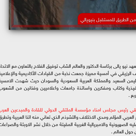
ن الطريق للمستقبل بنيويالي
نيو يالى برئاسة الدكتور والعالم الشاب توفيق الفلاح بالتعاون مع الاتحاد
رف الرزيقي في أمسية مميزة جمعت نخبة من القيادات الأكاديمية والإعلامية
اليمن السعيد والمملكة العربية السعودية والسودان حيث شهدت الامسية
ذية وكتاب ومفكرين واساتذة جامعات واعلاميين وفنانين من الشعوب
بع .
يقي رئيس مجلس امناء مؤسسة الملتقي الدولي للقادة والمبدعين العرب
بي المؤلم ومدي الاختلاف والتشرذم الذي تعاني منه اتنا العربية وتطرق
يه الصهيونية والامبريالية الغربية المقيتة من خلال نشر الاوبئة والصراعات
حول العالم .