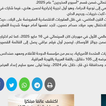
ائي ضمن قسم “أسبوع المخرجين” عام 2025.
تمي إلى نوعية الدراما، وهو أول تجربة إخراجية لحسن هادي، فيما شارك في
ابت خريبات، ورحيم الحاج.
ات القرن الماضي، في ظل العقوبات الاقتصادية المفروضة على البلاد، حيث
لاحتفال بعيد ميلاد صدام حسين، لتجد نفسها أمام مهمة شديدة التعقيد
وحظي الفيلم بإشادة نقدية واسعة عقب عرضه العالمي الأول في مهرجان كان السينمائي في 16 مايو 2025، كما تم ا
من جوائز الأوسكار، ليصبح أول فيلم عراقي يصل إلى القائمة القصيرة
ايات المتحدة الأمريكية، بدعم من مؤسسة الدوحة للأفلام ومعهد صندانس،
اللهجة العراقية.
وجرى تصوير الفيلم بالكامل داخل العراق، بين بغداد ومحافظة ذي قار، خلال عام 2024، بينما تولى عمرو سليم إعداد الع