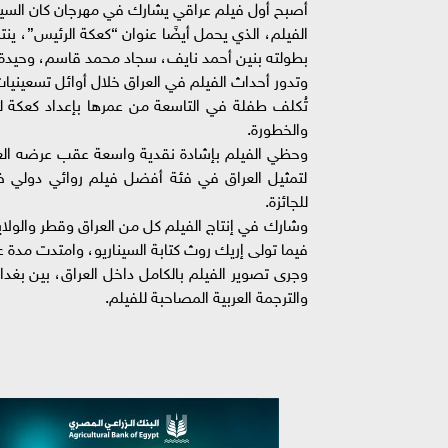
أصبح أول فيلم عراقي يشارك في مهرجان كان السينم
الفيلم، الذي يحمل أيضًا عنوان “كعكة الرئيس”، ين
بطولته بنين أحمد نايف، سجاد محمد قاسم، وحيدة ث
وتدور أحداث الفيلم في العراق خلال أوائل تسعيني
تُكلف طفلة في التاسعة من عمرها بإعداد كعكة ل
والخطورة.
لتمثيل العراق في فئة أفضل فيلم روائي دولي ض
للجائزة.
وشارك في إنتاج الفيلم كل من العراق وقطر والول
فيما تولى إريك روث كتابة السيناريو، وامتدت مدة عرضه إلى 105 دقائق، باللغة العربية ب
والترجمة العربية المصاحبة للفيلم.