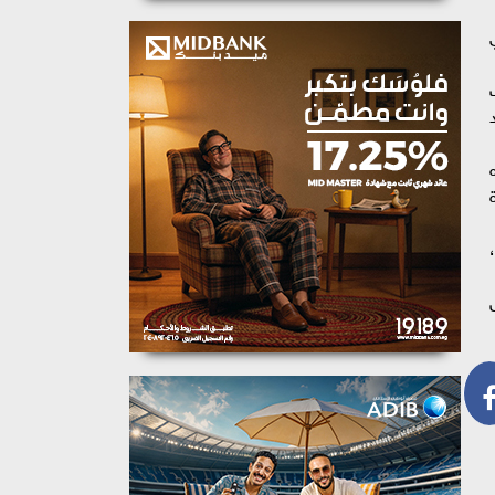
ختياره
رض