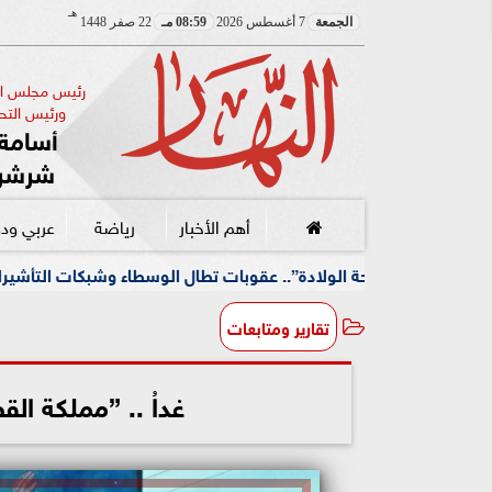
هـ
الجمعة
7 أغسطس 2026
08:59 مـ
22 صفر 1448
رئيس مجلس الإ
ورئيس التحر
أسامة 
شرشر
أهم الأخبار
رياضة
عربي ود
ادة”.. عقوبات تطال الوسطاء وشبكات التأشيرات
مركز الحو
تقارير ومتابعات
غداُ .. ”مملكة ال