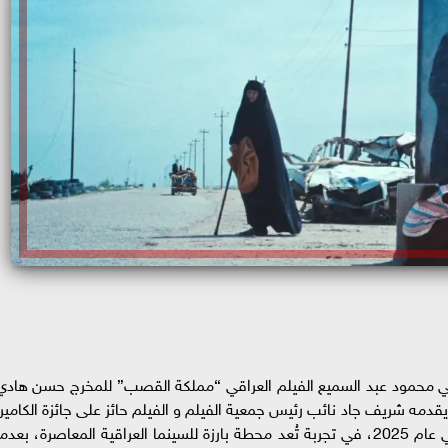
ئي محمود عبد السميع الفيلم العراقي “مملكة القصب” للمخرج حسن هادي
اهرة غداً السبت 16 مايو الجاري يقدمه شريف جاد نائب رئيس جمعية الفيلم و الفيلم حائز على جائزة الكامير
الذهبية، وجائزة الجمهور في مهرجان كان السينمائي عام 2025، في تجربة تُعد محطة بارزة للسينما العراقية المعاصرة، بعدم