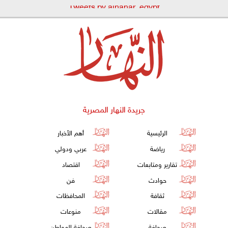
Tweets by alnahar_egypt
جريدة النهار المصرية
الرئيسية
أهم الأخبار
رياضة
عربي ودولي
تقارير ومتابعات
اقتصاد
حوادث
فن
ثقافة
المحافظات
مقالات
منوعات
صحافة
صحافة المواطن