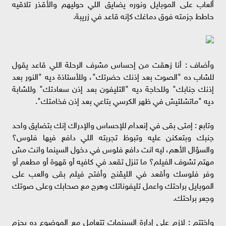
ألعاب على الموبايل ونوره يضايق اللي حوليهم والأقذر تلاقيه
حاطط جزمته فوق دماغك كإنه قاعد في زريبة.
وأضاف : أنا زهقت من إحساس مشرف الرحلة اللي قاعد يقول
للشاب ده "الصوت بعد إذنك حضرتك"، وللأستاذة ديه "النور بعد
إذنك جنابك" وللحاجة ديه "التليفون بعد إذن سعادتك" وللشابة
ديه "ماتشلتيش في ظهر الكرسي بتاعي بعد إذن فخامتك".
وتابع : إمتى بقى في إنعدام للإحساس والإدراك إنك بتضايق واحد
جنبك وبتعكنن عليه وتبوظ تجربته اللي دافع فيها فلوس؟
والسؤال الأهم، ليه انت دافع فلوس في دخول السينما وانت مش
مهتم تشوف الفيلم؟ ما تنزل تقعد في كافيه أو قهوة أو مطعم أو
وفر فلوسك وأقعد في الليڤنج وأفتح فيلم بقى والعب على
الموبايل براحتك واعمل تليفوناتك وهرج مع صحابك وعلى صوتك
وجعر براحتك.
واختتم : لازم على إدارة السينمات تتعامل مع الموضوع ده بحزم