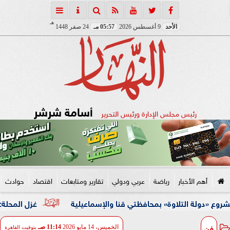
هـ
الأحد
9 أغسطس 2026
05:57 مـ
24 صفر 1448
أسامة شرشر
رئيس مجلس الإدارة ورئيس التحرير
أهم الأخبار
رياضة
عربي ودولي
تقارير ومتابعات
اقتصاد
حوادث
 التلاوة» بمحافظتي قنا والإسماعيلية
غزل المحلة: طلبنا 50 مليون لبيع محمود صلاح إلى الأهلي.. ونمتلك عروض خارجية للاعب
فن
الخميس، 14 مايو 2026
11:14 صـ
بتوقيت القاهرة