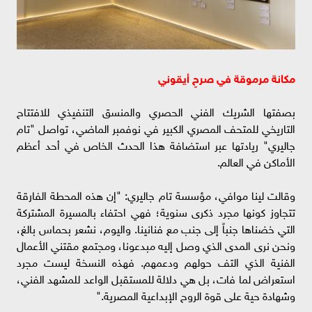
مكانة مرموقة في صرحٍ أيقوني
بصفتها الشريك الفني الحصري والمنسق التنفيذي للافتتاح
التاريخي للمتحف المصري الكبير في نوفمبر الماضي، تواصل "تام
جاليري" ريادتها عبر استضافة هذا الحدث الخاص في أحد أعظم
الأماكن في العالم.
وقالت لينا موافي، مؤسسة تام جاليري: "إن هذه المحطة الفارقة
تتجاوز كونها مجرد ذكرى سنوية؛ فهي احتفاء بالمسيرة المشتركة
التي خضناها جنباً إلى جنب مع فنانينا. واليوم، نشعر بحماس بالغ،
ونحن نرى المدى الذي وصل إليه مبدعونا، ومجتمع مقتني الأعمال
الفنية الذي التف حولهم ودعمهم. فهذه النسخة ليست مجرد
استعراض لما فات، بل هي دلالة للمستقبل الواعد للمشهد الفني،
وشهادة حية على قوة الروح الإبداعية المصرية."