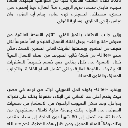
حبيب، هايدي محمد، مريم الرويني، منة العتال، مينا إسحق، منى
حمدي، مصطفى الحسيني، كيرو سام، ريهام أبو العزم، روان
عباس، إنجي الحناوي، وسارية الفولي.
وإلى جانب الاحتفاء بالتميز الفني، تلتزم النسخة العاشرة من
معرض «فنانو الغد» بجعل اقتناء الأعمال الفنية واقعاً ملموساً لكل
ضيف من الحضور. وبصفتها الشريك المالي الحصري للحدث، مكّن
منتج «Ulter» من شركة ڤاليو الضيوف من اقتناء الأعمال الفنية
خلال الأمسية من خلال برنامج دفع صُمم خصيصاً للمشتريات
الكبيرة وذات القيمة العالية، والتي تشمل السلع الفاخرة، والتجارب
المميزة، والفنون الجميلة.
وينفرد «Ulter» بكونه الحل التمويلي الرائد من نوعه في مصر،
حيث يقدم أعلى حد ائتماني في البلاد، متفوقاً بذلك على نظرائه
بمراحل. وقد تمكن الضيوف الراغبون في الاستثمار في مقتنيات
المعرض من القيام بذلك بمرونة مالية كاملة، مستفيدين من
خطط تقسيط تصل إلى 60 شهراً دون الحاجة إلى سداد مقدم،
وذلك وفقاً للمبلغ الممول. ومن خلال هذه الخطوة، نجح «Ulter»