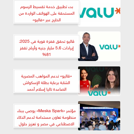
بدء تطبيق خدمة تقسيط الرسوم
المستحقة على الهواتف الواردة من
الخارج عبر «فاليو»
ڤاليو تحقق قفزة قوية في 2025:
إيرادات 5.6 مليار جنيه وأرباح تقفز
81%
«ڤاليو» تدعم المواهب المصرية
الشابة برعاية بطلة الإسكواش
الصاعدة تاليا إسلام أحمد
مؤتمر «Meska Spark» يوصي ببناء
منظومة تعاون مستدامة لدعم الذكاء
الاصطناعي في مصر و تعزيز حلول
تقنية قابلة للتوسع المؤسسي