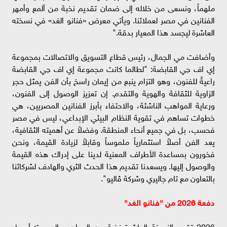
ملهماً، ونسعى من خلاله إلى ضمان تقديم نخبة من ألمع وأمهر
الفنانين في مصر لعملائنا. ويأتي معرض «فنانو الغد» في نسخته
العاشرة ليجسد هذا المعيار بدقة."
وأضافت مي الجمال، رئيس قطاع التسويق والاتصالات بمجموعة
إي اف چي القابضة: "لطالما كانت مجموعة إي اف چي القابضة
راعيةً للفنون، وهو التزام ينبع من إيمان راسخ بأن الفن يمثل حجر
الزاوية للثقافة والهوية والتقدم. إن تعزيز الوصول إلى الفنون،
ورعاية المواهب الناشئة، والاحتفاء بأبرز الفنانين المصريين، هي
خطوات تساهم في تقوية النظام البيئي الإبداعي، ليس في مصر
فحسب، بل في جميع أنحاء المنطقة. وفضلاً عن أهميته الثقافية،
يعد الفن أصلاً استثمارياً ملموساً وقابلاً لزيادة القيمة، ونحن
فخورون بمساعدة الأطراف المعنية لدينا على إدراك هذه القيمة
والوصول إليها. ويسعدنا تقديم هذا الحدث الثري والهادف لشركائنا
بالتعاون مع تام جاليري وشركة ڤاليو".
دفعة 2026 من "فنانو الغد"
2026 تقدم النسخة العاشرة نخبة من المواهب الجديدة: أسماء