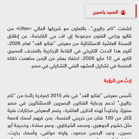
السيد ياسين
كشفت "تام جاليري"، بالتعاون مع شريكها المالي «Ulter» من
ڤاليو وراعي الفنون مجموعة إي اف چي القابضة، عن إطلاق
النسخة العاشرة الاستثنائية من معرض "فنانو الغد" لعام 2026،
أقيم هذا الحدث التاريخي في القاعة الزجاجية بالمتحف المصري
الكبير في 12 مايو 2026، احتفاءً بعقدٍ من الزمن ساهمت خلاله
المنصة في تشكيل المشهد الفني التشكيلي في مصر.
إرثٌ من الرؤية
تأسس معرض "فنانو الغد" في عام 2015 كمبادرة رائدة من "تام
جاليري" لدعم ورعاية الفنانين البصريين الاستثنائيين في مصر
سنويًا. وتخليداً لهذه الذكرى العاشرة، يضم المعرض مختارات فنية
لأكثر من 100 فنان من خريجي المنصة، بمن فيهم أسماء لامعة
مثل خشوع الجوهري، ومحمد الشرقاوي، وعمر سنادة، وخديجة أبو
حسين، وعبد الرحمن محمود، ولينه موافي، وأسماء بخيت،