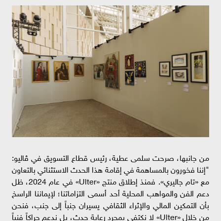
من جانبها، صرحت سلمى عطية، رئيس قطاع التسويق في ڤاليو:
"إننا فخورون بالمساهمة في إقامة هذا الحدث الاستثنائي بالتعاون
مع «تام جاليري». فمنذ إطلاق منتج «Ulter» في عام 2024، ظل
دعم الفن والمواهب المحلية أحد أسمى التزاماتنا؛ لإيماننا الراسخ
بأن التمكين المالي والإثراء الثقافي يسيران جنباً إلى جنب، فنحن
من خلال «Ulter» لا نكتفي بمجرد رعاية حدث، بل ندعم حراكاً فنياً