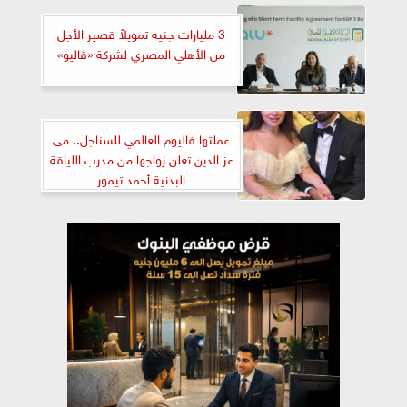
3 مليارات جنيه تمويلاً قصير الأجل
من الأهلي المصري لشركة «ڤاليو»
عملتها فاليوم العالمي للسناجل.. مى
عز الدين تعلن زواجها من مدرب اللياقة
البدنية أحمد تيمور