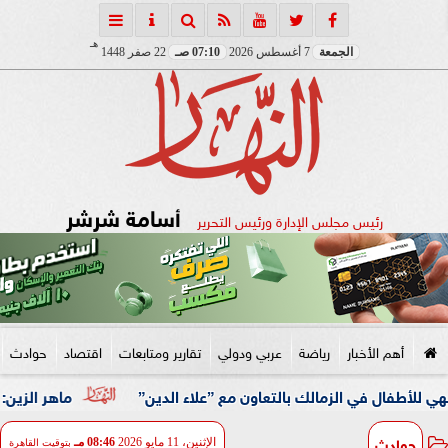
هـ
الجمعة
7 أغسطس 2026
07:10 صـ
22 صفر 1448
أسامة شرشر
رئيس مجلس الإدارة ورئيس التحرير
أهم الأخبار
رياضة
عربي ودولي
تقارير ومتابعات
اقتصاد
حوادث
في الزمالك بالتعاون مع ”علاء الدين”
ماهر الزين: 25 حافلة تُعيد 1250 سودانيًا ضمن الفوج الـ41.. والالتزام بوثائق السفر عزز انسيابية العودة الطوعية
حوادث
الإثنين، 11 مايو 2026
08:46 مـ
بتوقيت القاهرة