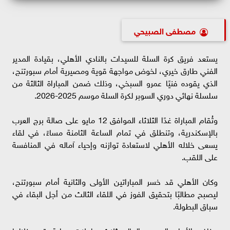
مصطفى الصبيحي
يستعد فريق كرة السلة للسيدات بالنادي الأهلي، بقيادة المدير
الفني طارق خيري، لخوض مواجهة قوية ومصيرية أمام سبورتنج،
الذي يقوده فنيًا عمرو السبخي، وذلك ضمن المباراة الثالثة من
سلسلة نهائي دوري السوبر لكرة السلة موسم 2025-2026.
وتُقام المباراة غدًا الثلاثاء الموافق 12 مايو على صالة برج العرب
بالإسكندرية، وتنطلق في تمام الساعة الثامنة مساءً، في لقاء
يسعى خلاله الأهلي لاستعادة توازنه وإحياء آماله في المنافسة
على اللقب.
وكان الأهلي قد خسر المباراتين الأولى والثانية أمام سبورتنج،
ليصبح مطالبًا بتحقيق الفوز في اللقاء الثالث من أجل البقاء في
سباق البطولة.
وخاض الأهلي الموسم الحالي ثلاث بطولات محلية، توج خلالها