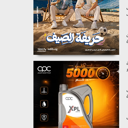
ديق
ة