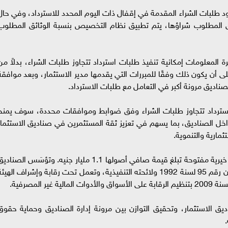
 طلبات الشراء المقدمة في إقفال ذات اليوم المحدد للاسترداد، وفي حال
ائق المطلوب شراؤها، يتم تطبيق نظام التخصيص بنسبة الوثائق المطلوب
ة المعلومات إمكانية تنفيذ طلبات استرداد تتجاوز طلبات الشراء، بدلاً من
على أن يكون ذلك وفقًا للمبررات التي يقدمها مدير الاستثمار، وبعد موافقة
صناديق مرونة أكبر في التعامل مع طلبات الاسترداد.
 استرداد تتجاوز طلبات الشراء وفق ضوابط وموافقات محددة، سوف يمنح
 داخل الصناديق، بما يسهم في تعزيز ثقة المستثمرين في صناديق الاستثمار
ثمارية والتنموية.
وفي السوق المصرية حاليًا خمسة صناديق استثمار خيرية مفتوحة تبلغ قيمة صافي أصولها 1.1 مليار جنيه. وتؤسَس الصنا
وفقًا لأحكام قانون سوق رأس المال الصادر بالقانون رقم 95 لسنة 1992 ولائحته التنفيذية، وتعمل تحت رقابة وإشراف الهيئ
ق الاستثمار، وتحقيق التوازن بين مرونة إدارة الصناديق وحماية حقوق
.