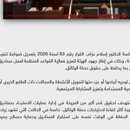
أصدر مجلس إدارة الهيئة العامة للرقابة المالية، برئاسة الدكتور إسلام عزام، القرار رقم 83 لسنة 2026 بتعديل ضوابط ت
حة، وذلك في إطار جهود الهيئة لتعزيز فعالية القواعد المنظمة لعمل صناديق
ق بما يحافظ على حقوق حملة الوثائق.
وجيه أرباحها أو جزء منها لتمويل الأنشطة والمجالات ذات الطابع الخيري أو
ية المستدامة وتعزيز المشاركة المجتمعية.
تستهدف تحقيق قدر أكبر من المرونة في إدارة عمليات الاسترداد بصناديق
ورة أكثر كفاءة لاحتياجات حملة الوثائق، خاصة في الحالات التي تشهد زيادة
ع الحفاظ في الوقت نفسه على استقرار الصناديق وحماية مصالح جميع