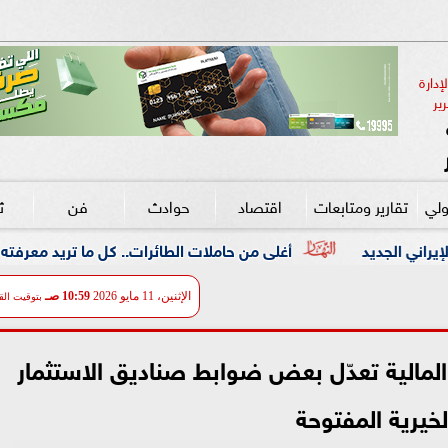
دارة 
ير
ولي
تقارير ومتابعات
اقتصاد
حوادث
فن
ث
أغلى من حاملات الطائرات.. كل ما تريد معرفته عن بوارج «فئة ترامب
الإثنين، 11 مايو 2026
10:59 صـ
بتوقيت الق
ة المالية تعدّل بعض ضوابط صناديق الاستثمار
لخيرية المفتوحة