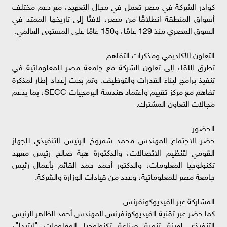
كوادر الشركة في مصر تعمل في مجال التعهيد، مع دعم مختلف
أسواق المنطقة انطلاقًا من مصر، لافتًا إلى تاريخها الممتد في
السوق المصري منذ 129 عامًا، و150 عامًا على المستوى العالمي.
التعاون الأكاديمي ومذكرات التفاهم
تطرق اللقاء إلى تعاون الشركة مع جامعة مصر للمعلوماتية في
تنفيذ برامج لبناء القدرات والتوظيف. وتم بحث إعداد إطار لمذكرة
تفاهم مع مركز تقييم واعتماد هندسة البرمجيات SECC، بما يدعم
مجالات التعاون المشترك.
الحضور
حضر الاجتماع المهندس محمد شمروخ الرئيس التنفيذي للجهاز
القومي لتنظيم الاتصالات، والدكتورة هبة صالح رئيس معهد
تكنولوجيا المعلومات، والدكتور أحمد حمد القائم بأعمال رئيس
جامعة مصر للمعلوماتية، وعدد من قيادات الوزارة والشركة.
المشاركة عبر الفيديوكونفرنس
كما حضر عبر تقنية الفيديوكونفرنس المهندس أحمد الظاهر الرئيس
التنفيذي لهيئة تنمية صناعة تكنولوجيا المعلومات "إيتيدا"،