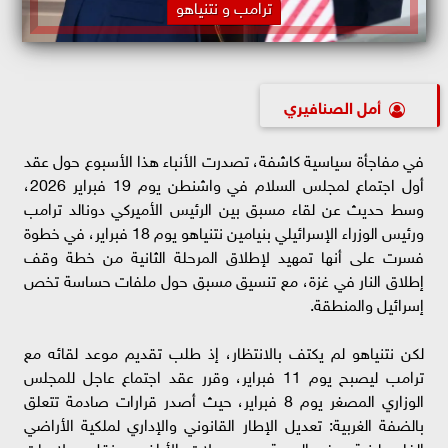
ترامب و نتنياهو
أمل الصنافيري
في مفاجأة سياسية كاشفة، تصدرت الأنباء هذا الأسبوع حول عقد
أول اجتماع لمجلس السلام في واشنطن يوم 19 فبراير 2026،
وسط حديث عن لقاء مسبق بين الرئيس الأميركي دونالد ترامب
ورئيس الوزراء الإسرائيلي بنيامين نتنياهو يوم 18 فبراير، في خطوة
فسرت على أنها تمهيد لإطلاق المرحلة الثانية من خطة وقف
إطلاق النار في غزة، مع تنسيق مسبق حول ملفات حساسة تخص
إسرائيل والمنطقة.
لكن نتنياهو لم يكتف بالانتظار، إذ طلب تقديم موعد لقائه مع
ترامب ليصبح يوم 11 فبراير، وقرر عقد اجتماع عاجل للمجلس
الوزاري المصغر يوم 8 فبراير، حيث أصدر قرارات صادمة تتعلق
بالضفة الغربية: تعديل الإطار القانوني والإداري لملكية الأراضي
الفلسطينية، رفع السرية عن سجلات الأراضي، نقل صلاحيات