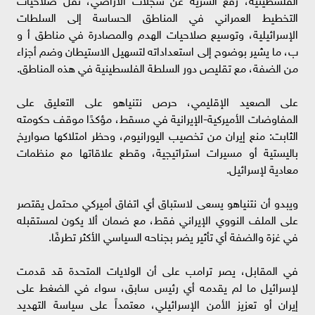
التخطيط العمراني في المناطق الحساسة إلى السلطات
الإسرائيلية، وتوسيع صلاحيات الهدم والمصادرة في مناطق أ و
ب، ما يشير بوضوح إلى استعداداته لتسهيل الاستيطان وضم أجزاء
من الضفة، مع تقليص دور السلطة الفلسطينية في هذه المناطق.
على الصعيد الإقليمي، حرص نتنياهو على التعليق على
المفاوضات الأميركية-الإيرانية في مسقط، مؤكدًا موقف حكومته
الثابت: منع إيران من تخصيب اليورانيوم، وحظر امتلاكها صواريخ
باليستية أو مسيرات استراتيجية، وقطع علاقاتها مع منظمات
معادية لإسرائيل.
ويبدو أن نتنياهو يسعى لاستباق أي اتفاق أميركي محتمل يقتصر
على الملف النووي الإيراني فقط، مع ضمان ألا يكون لمستقبله
في غزة والضفة أي تأثير يضر بجناحه السياسي الأكثر تطرفًا.
في المقابل، يصر ترامب على أن الولايات المتحدة قد قدمت
لإسرائيل ما لم يقدمه أي رئيس سابق، سواء في الضغط على
إيران أو تعزيز الأمن الإسرائيلي، معتمداً على سياسة التهديد