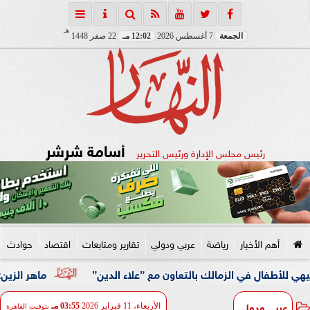
هـ
الجمعة
7 أغسطس 2026
12:02 مـ
22 صفر 1448
أسامة شرشر
رئيس مجلس الإدارة ورئيس التحرير
أهم الأخبار
رياضة
عربي ودولي
تقارير ومتابعات
اقتصاد
حوادث
 في الزمالك بالتعاون مع ”علاء الدين”
ماهر الزين: 25 حافلة تُعيد 1250 سودانيًا ضمن الفوج الـ41.. والالتزام بوثائق السفر عزز انسيابية العودة الطوعية
عربي ودولي
الأربعاء، 11 فبراير 2026
03:55 مـ
بتوقيت القاهرة