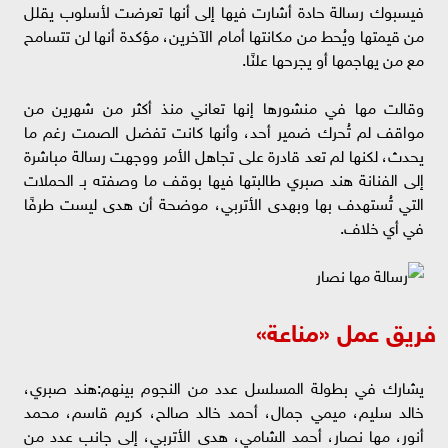
فيسبوك رسالة حادة أشارت فيها إلى أنها تعرضت لأسلوب يقلل
من قيمتها ويُحط من مكانتها أمام الآخرين، مؤكدة أنها لن تتسامح
مع من يهاجمها أو يجرحها علنًا.
وقالت مها في منشورها إنها تعاني منذ أكثر من شهرين من
مواقف لم تُحرك ضمير أحد، وأنها كانت تفضل الصمت رغم ما
يحدث، لكنها لم تعد قادرة على تجاهل الأمر ووجهت رسالة مباشرة
إلى الفنانة هند صبري طالبتها فيها بوقف ما وصفته بـ الحملات
التي تُستهدف بها وبهدى الأتربي، موضحة أن هدى ليست طرفًا
في أي خلاف.
فريق عمل «مناعة»
يشارك في بطولة المسلسل عدد من النجوم بينهم:هند صبري،
خالد سليم، ميمي جمال، أحمد خالد صالح، كريم قاسم، محمد
أنور، مها نصار، أحمد الشامي، هدى الأتربي، إلى جانب عدد من