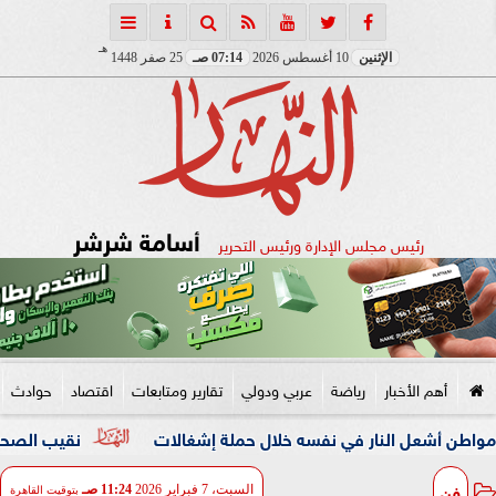
هـ
الإثنين
10 أغسطس 2026
07:14 صـ
25 صفر 1448
أسامة شرشر
رئيس مجلس الإدارة ورئيس التحرير
أهم الأخبار
رياضة
عربي ودولي
تقارير ومتابعات
اقتصاد
حوادث
ل النار في نفسه خلال حملة إشغالات
نقيب الصحفيين والنائبة
فن
السبت، 7 فبراير 2026
11:24 صـ
بتوقيت القاهرة