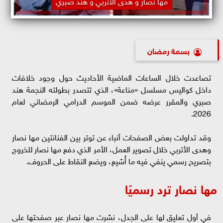
مها نصار و هدى الأتربي و هند صبري
بسمة رمضان
تصاعدت خلال الساعات الماضية الأحاديث حول وجود خلافات
داخل كواليس مسلسل «مناعة»، الذي تتصدر بطولته النجمة هند
صبري والمقرر عرضه ضمن الموسم الدرامي الرمضاني لعام
2026.
وقد تداولت بعض الصفحات أنباء عن توتر بين الفنانتين مها نصار
وهدى الأتربي خلال تصوير العمل، الأمر الذي دفع مها نصار للخروج
بتصريح رسمي ينفي فيه ما أُشيع، ويضع النقاط على الحروف.
مها نصار ترد رسميًا
في أول تعليق لها على الجدل، نشرت مها نصار عبر صفحتها على