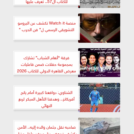
للكتاب ال57.. تعرف عليها
منصة Watch it تكشف عن البرومو
التشويقي الرسمي ل” فن الحرب ”
فرقة “أنغام الشباب” تشارك
بمجموعة حفلات ضمن فاعليات
معرض القاهرة الدولي للكتاب 2026
الشناوي: دوافعنا كبيرة أمام يانج
أفريكانز.. وهدفنا التأهل المبكر لربع
النهائي
صاحبه نقل جثمان والده إليه.. الأمن
يكشف غموض بناء مدفن داخل منزل