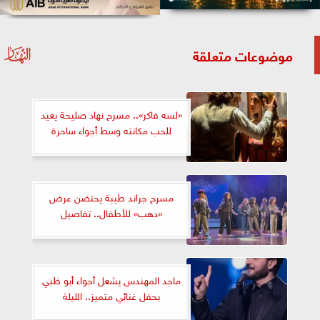
موضوعات متعلقة
«لسه فاكر».. مسرح نهاد صليحة يعيد
للحب مكانته وسط أجواء ساحرة
مسرح جراند طيبة يحتضن عرض
«دهب» للأطفال.. تفاصيل
ماجد المهندس يشعل أجواء أبو ظبي
بحفل غنائي متميز.. الليلة