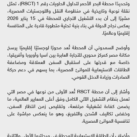
وتحديدًا محطة البحر الأحمر لتداول الحاويات رقم 1 (RSCT)، تمثل
نقلة نوعية وتاريخية في منظومة النقل واللوجستيات المصرية،
مشيرًا إلى أن بدء التشغيل التجاري للمحطة في 15 يناير 2026
يعكس نجاح الدولة في بناء بنية تحتية متطورة قادرة على المنافسة
إقليميًا وعالميًا.
وأوضح السمدوني أن المحطة تُعد محورًا لوجستيًا إقليميًا يرسخ
مكانة مصر كمركز محوري للتجارة العابرة بين آسيا وأوروبا وأفريقيا،
خاصة مع قدرتها على استقبال السفن العملاقة ومضاعفة
الطاقات الاستيعابية للموانئ المصرية، بما يسهم في دعم حركة
الصادرات وزيادة الدخل القومي.
وأشار إلى أن محطة RSCT تُعد الأولى من نوعها في مصر التي
تعمل بنظام التشغيل الآلي الكامل وفق أعلى المعايير العالمية، ما
يضمن كفاءة تشغيلية مرتفعة، وتقليص زمن انتظار السفن،
وخفض تكاليف الشحن والتفريغ، وهو ما ينعكس مباشرة على
تنافسية الموانئ المصرية.
وأضاف أن الطاقة الاستيعابية للمحطة في مرحلتيها الأولى والثانية