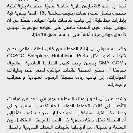
تصل إلى نحو 3.5 مليون حاوية مكافئة سنويًا، مدعومة ببنية تحتية
متطورة تشمل ست رافعات رصيف عملاقة و18 رافعة جسرية آلية
بإطارات مطاطية، إلى جانب شاحنات ذاتية القيادة، فضلًا عن أن
حوض ميناء العين السخنة حاصل على شهادة موسوعة غينيس
كأعمق حوض ميناء مُنشأ على اليابسة بعمق 18 مترًا.
وأكد السمدوني أن إدارة المحطة من خلال تحالف عالمي يضم
شركات كبرى مثل Hutchison Ports وCOSCO Shipping
وCMA CGM يضمن جذب كبرى الخطوط الملاحية العالمية،
متوقعًا أن تحقق المحطة عائدات مباشرة لمصر تقدر بمليارات
الدولارات، إلى جانب زيادة حصيلة الرسوم السيادية والضرائب
والجمارك.
وشدد على أن تطوير ميناء السخنة يسهم في الحد من غرامات
التأخير التي كانت تتحملها الدولة نتيجة تكدس السفن، والتي
وصلت في فترات سابقة إلى نحو 7 مليارات دولار سنويًا، لافتًا إلى
أن المحطة تمثل حلقة محورية في الممر اللوجستي المتكامل بين
السخنة والدخيلة، مع ارتباطها بشبكات السكك الحديدية والقطار