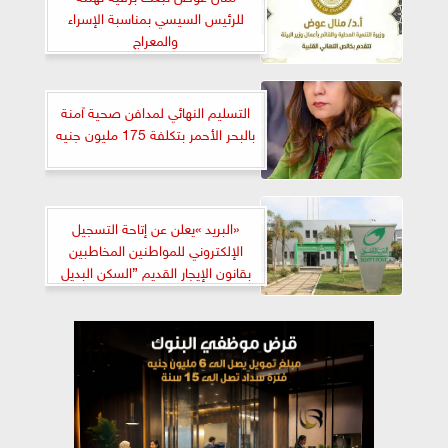
للرئيس السيسي بمناسبة الإسراء
والمعراج
التسليم النهائي لمدافن صحية آمنة
بالبحر الأحمر بتكلفة 175 مليون جنيه
«البريد »يعلن عن إتاحة التسجيل
الإلكتروني للمواطنين المخاطبين
بقانون الإيجار القديم ”السكن البديل
”.. من خلال ٥٠٠ مكتب بريد على
مستوى الجمهورية