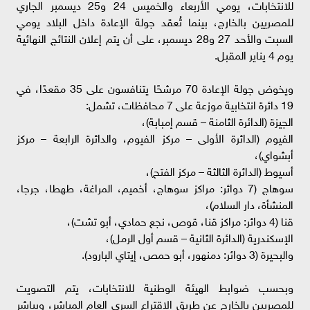
للانتخابات، يومي الأربعاء والخميس 24 و25 ديسمبر الجاري
للمصريين بالخارج، بينما تُعقد جولة الإعادة داخل البلاد يومي
السبت والأحد 27 و28 ديسمبر، على أن يتم إعلان النتائج النهائية
يوم 4 يناير المقبل.
ويخوض جولة الإعادة 70 مرشحًا يتنافسون على 35 مقعدًا، في
19 دائرة انتخابية موزعة على 7 محافظات، تشمل:
الجيزة (الدائرة الثامنة – قسم إمبابة)،
الفيوم (الدائرة الأولى – مركز الفيوم، والدائرة الرابعة – مركز
أبشواي)،
أسيوط (الدائرة الثالثة – مركز الفتح)،
سوهاج (7 دوائر: مراكز سوهاج، أخميم، المراغة، طهطا، جرجا،
المنشأة، دار السلام)،
قنا (4 دوائر: مراكز قنا، قوص، نجع حمادي، أبو تشت)،
الإسكندرية (الدائرة الثانية – قسم أول الرمل)،
والبحيرة (3 دوائر: دمنهور، أبو حمص، إيتاي البارود).
وبحسب ضوابط الهيئة الوطنية للانتخابات، يتم التصويت
للمصريين بالخارج عن طريق الاقتراع السري العام المباشر، ويباشر