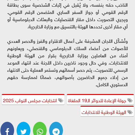
الناخب حقه بنفسه، ولا يُقبل في إثبات الشخصية سوى بطاقة
الرقم القومي أو جواز السفر الساري المتضمن الرقم القومي.
ويجري التصويت داخل مقار القنصليات والبعثات الدبلوماسية أو
أي مقار أخرى تحددها الهيئة بالتنسيق مع وزارة الخارجية.
وتُشكَّل اللجان المشرفة على أعمال الاقتراع والفرز والحصر العددي
للأصوات من أعضاء السلك الدبلوماسي والقنصلي، ويعاونهم
أمناء من العاملين بوزارة الخارجية بقرار من الهيئة الوطنية
للانتخابات. وفي حال وجود ناخبين داخل اللجنة عند انتهاء الموعد
الرسمي للتصويت، يتم حصر أسمائهم وتستمر العملية حتى الانتهاء
من إدلاء جميع الحاضرين بأصواتهم، ضمانًا لممارسة حقهم
الدستوري الكامل.
جولة الإعادة للدوائر الـ19 الملغاة
انتخابات مجلس النواب 2025
الهيئة الوطنية للانتخابات