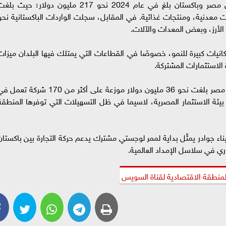
وأشار السمدوني إلى أن حجم التبادل التجاري بين مصر وباكستان بلغ في عام 2024 نحو 217 مليون دولار؛ حيث ب
لار، أسمدة، زيوت معدنية، ومنتجات غذائية. في المقابل، سجلت الواردات الباكستانية نحو
نيات كبيرة للنمو، خصوصًا في القطاعات التي يمتلك فيها البلدان ميزات
 الاستثمارات المشتركة.
وكشف السمدوني أن الاستثمارات الباكستانية في مصر بلغت نحو 36 مليون دولار موزعة على أكثر من 170 شركة تع
ئة الاستثمار المصرية، لاسيما في ظل التسهيلات التي توفرها المنطقة
ناء جوادر يمثّل بداية لممر لوجستي مشترك يدعم حركة التجارة بين باكستان
ري في سلاسل الإمداد العالمية.
منطقة الاقتصادية لقناة السويس