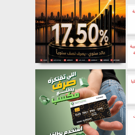
ة
ية
يا