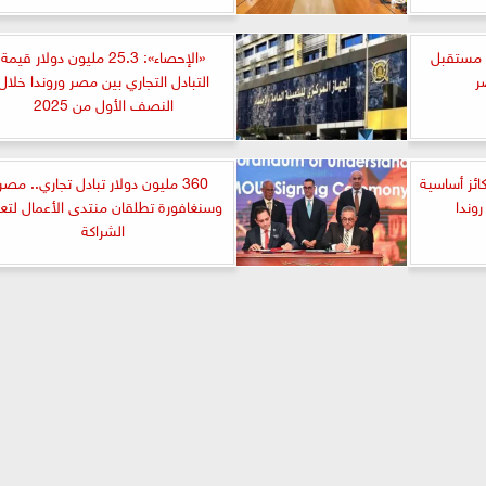
ش مستقبل
«الإحصاء»: 25.3 مليون دولار قيمة
ر
التبادل التجاري بين مصر وروندا خلال
النصف الأول من 2025
تحاد الغرف التجارية: 4 ركائز أساسية
360 مليون دولار تبادل تجاري.. مصر
روندا
وسنغافورة تطلقان منتدى الأعمال لتعز
الشراكة