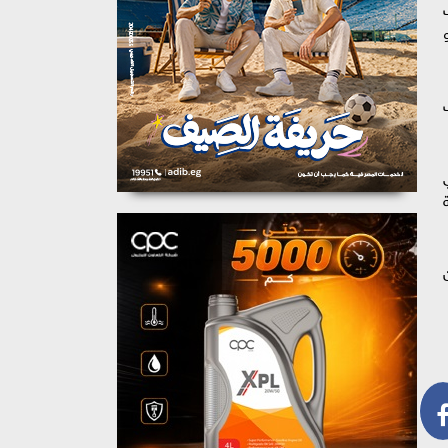
لغت
مل في