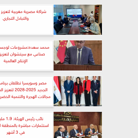
شراكة مصرية مغربية لتعزيز ا
والتبادل التجاري
محمد سعده:مشروعات لوجستي
صناعي مع سيتشوان لتعزيز
الإنتاج العالمية
مصر وسويسرا تطلقان برنامج
الجديد 2025-2028 
مجالات الهجرة والتنمية الخضرا
نائب رئيس ال
استثمارات مباشرة بالمنطقة ا
في 3 أشهر