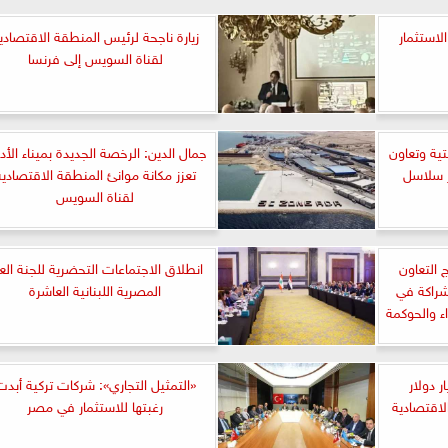
لاستثمار
زيارة ناجحة لرئيس المنطقة الاقتصادي
لقناة السويس إلى فرنسا
ة وتعاون
جمال الدين: الرخصة الجديدة بميناء الأدب
 سلاسل
تعزز مكانة موانئ المنطقة الاقتصادية
لقناة السويس
 التعاون
انطلاق الاجتماعات التحضرية للجنة العل
لتعزيز الشراكة في
المصرية اللبنانية العاشرة
ء والحوكمة
هيئة: 1.9 مليار دولار
«التمثيل التجاري»: شركات تركية أبدت
لاقتصادية
رغبتها للاستثمار في مصر