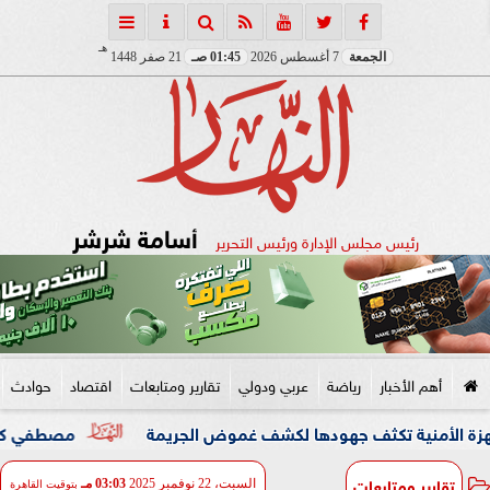
هـ
الجمعة
7 أغسطس 2026
01:45 صـ
21 صفر 1448
أسامة شرشر
رئيس مجلس الإدارة ورئيس التحرير
أهم الأخبار
رياضة
عربي ودولي
تقارير ومتابعات
اقتصاد
حوادث
نية تكثف جهودها لكشف غموض الجريمة
مصطفي كامل يعلن مغا
تقارير ومتابعات
السبت، 22 نوفمبر 2025
03:03 مـ
بتوقيت القاهرة