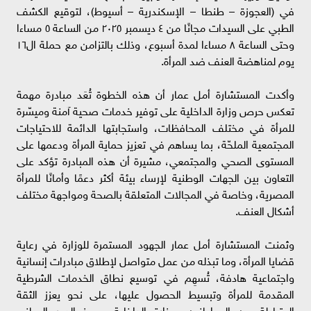
في (العجوزة – طنطا – الإسكندرية – أسيوط)، لتوقيع الكشف
الطبي على السيدات مجانًا من ٤ ديسمبر ٢٠٢٥ من الساعة ٥ مساءا
وحتى الساعة ٨ مساءا لمدة أسبوع، وذلك بالتزامن مع حملة ال١٦
يوم لمناهضة العنف ضد المرأة.
وأكدت المستشارة أمل عمار أن هذه الخطوة تُعَد مبادرة مهمة
تعكس حرص وزارة الداخلية على توفير خدمات صحية آمنة وميسّرة
للمرأة في مختلف المحافظات، واستجابتها الدائمة للاحتياجات
المجتمعية الملحّة، بما يساهم في تعزيز حماية المرأة ودعمها على
المستوى الصحي والمجتمعي، مشيرة أن هذه المبادرة تؤكد على
التعاون بين الجهات الوطنية لإرساء بيئة أكثر دعمًا وأمانًا للمرأة
المصرية، وخاصة في المجالات المتعلقة بالصحة ومواجهة مختلف
أشكال العنف.
وثمنت المستشارة أمل عمار الجهود المستمرة للوزارة في رعاية
قضايا المرأة، وما تبذله من عمل متواصل لإطلاق مبادرات إنسانية
واجتماعية هادفة، تُسهِم في توسيع نطاق الخدمات الشرطية
المقدمة للمرأة وتبسيط الحصول عليها، على نحو يعزز الثقة
المتبادلة بين المواطنين ووزارة الداخلية، ويبرز الدور الوطني