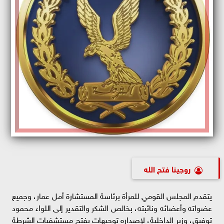
روچينا فتح الله
يتقدم المجلس القومي للمرأة برئاسة المستشارة أمل عمار، وجميع
عضواته وأعضائه ونائبته، بخالص الشكر والتقدير إلى اللواء محمود
توفيق، وزير الداخلية، لإصداره توجيهات بفتح مستشفيات الشرطة