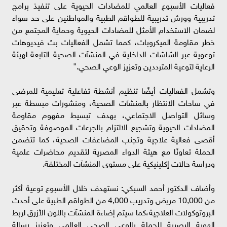
فعاليات الأسبوع العالمي للمضادات الحيوية على تنفيذ برامج
تدريبية وورش تدريبية للطواقم الطبية والمواطنين على حد سواء
لضمان الاستخدام الأمثل للمضادات الحيوية وحماية المجتمع من
خطر مقاومة الميكروبات، كمما تشمل الفعاليات بث فيديوهات
توعوية عبر الشاشات الداخلية في المنشآت الصحية التابعة لهيئة
الرعاية لتوعية المترددين وتعزيز الوعي الصحي."
وتشمل الفعاليات أيضًا تنظيم أنشطة تفاعلية تعليمية للمرضى
في ساحات الانتظار بالمنشآت الصحية، ومنشورات مبسطة عبر
وسائل التواصل الاجتماعي، بهدف تبسيط مفهوم مقاومة
المضادات الحيوية وتشجيع الالتزام بالجرعات الموصوفة وتحقيق
أقصى فعالية علاجية وتجنب المضاعفات الصحية، كما تتضمن
الحملة تعاونًا مع هيئة الدواء المصرية لتقديم محاضرات علمية
ودراسة حالات إكلينيكية على مستوى المنشآت المختلفة.
وأضاف الدكتور أحمد السبكي: نستهدف خلال الأسبوع توعية أكثر
من 10,000 مريض وتدريب 4,000 من الطواقم الطبية على أحدث
البروتوكولات العلاجية،كما سيتم إضاءة المنشآت باللون الأزرق لربط
الهوية البصرية للحملة بالوعي الصحي العالمي وتعزيز رسالة