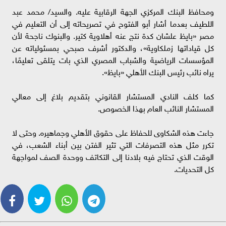
ومحافظ البنك المركزي الجهة الرقابية عليه. والسيد/ محمد عبد
اللطيف بعدما أشار أبو الفتوح في تصريحاته إلى أن التعليم في
مصر «بايظ علشان كدة نتج عنه أهلاوية كتير. والبنوك ناجحة لأن
كل قياداتها زملكاوية»، والدكتور أشرف صبحي بمسئولياته عن
المؤسسات الرياضية والشباب المصري الذي بات يتلقى تعليمًا،
يراه نائب رئيس البنك الأهلي «بايظ».
كما كلف النادي المستشار القانوني بتقديم بلاغ إلى معالي
المستشار النائب العام بهذا الخصوص.
جاءت هذه الشكاوى للحفاظ على حقوق الأهلي وجماهيره. وحتى لا
تكرر مثل هذه التصرفات التي تثير الفتن بين أبناء الشعب، في
الوقت الذي تحتاج فيه بلادنا إلى التكاتف ووحدة الصف لمواجهة
كل التحديات.