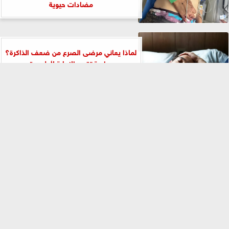
مضادات حيوية
لماذا يعاني مرضى الصرع من ضعف الذاكرة؟
دراسة تقدم الإجابة لأول مرة
⇡
هل تحسن أدوية أوزيمبيك ومونجارو الصحة
النفسية؟ دراسة تجيب
ليس الألياف وحدها.. علماء يكتشفون دورًا جديدًا
للبروتينات النباتية في تعزيز صحة...