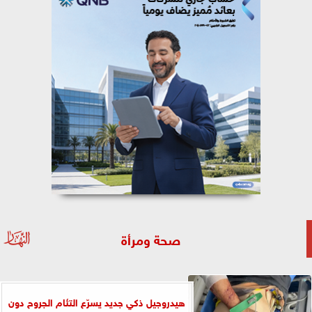
صحة ومرأة
هيدروجيل ذكي جديد يسرّع التئام الجروح دون