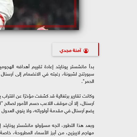
آمنة مجدي
بدأ مانشستر يونايتد إعادة تقييم أهدافه الهجو
سبورتنج لشبونة، رغبته في الانضمام إلى آرسنال،
الحمر".
وكانت تقارير برتغالية قد كشفت مؤخرًا عن اقتراب
آرسنال، إلا أن موقف اللاعب حسم الأمور لصالح "ال
يضع آرسنال في مقدمة أولوياته، ولا ينوي العدول 
وبعد هذا التطور، اتجه مسؤولو مانشستر يونايتد 
مهاجم لايبزيج، من أبرز الأسماء المطروحة، خاصة