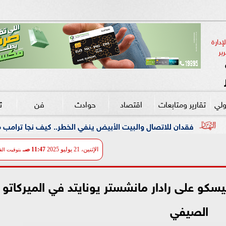
دارة 
ير
ولي
تقارير ومتابعات
اقتصاد
حوادث
فن
ث
ال والبيت الأبيض ينفي الخطر.. كيف نجا ترامب من كارثة جوية فوق ا
الإثنين، 21 يوليو 2025
11:47 صـ
بتوقيت الق
كو على رادار مانشستر يونايتد في الميركاتو
الصيفي