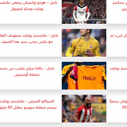
ذي سنكسر
عاجل – هوجو إيكيتيكي يرفض مانشست
يزي
يونايتد ويختار ليفربول
كل شيء تم
عاجل - مانشستر يونايتد يستهدف التعا
مع حارس مرمى جديد هذا الصيف
ر يونايتد
عاجل - جالاتا سراي يقترب من حسم
صفقة أوسيمين
كي رسميًا
الميركاتو الصيفي - مانشستر يونايتد
يحسم صفقة مبويمو مقابل 65 مليونًا