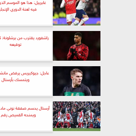
غابرييل: هذا هو الموسم ال
فيه لعنة الدوري الإنجل
راشفورد يقترب من برشلونة: 
توقيعه
عاجل: جيوكيريس يرفض مانشست
ويتمسك بأرسنال
أرسنال يحسم صفقة نوني مادوي
ويمنحه القميص رقم 20