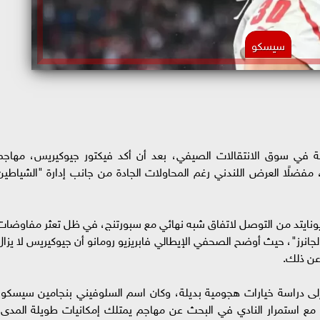
سيسكو
مية في سوق الانتقالات الصيفي، بعد أن أكد فيكتور جيوكيريس، مهاجم
 مفضلًا العرض اللندني رغم المحاولات الجادة من جانب إدارة "الشياطين
 يونايتد من التوصل لاتفاق شبه نهائي مع سبورتنج، في ظل تعثر مفاوضات
جانرز"، حيث أوضح الصحفي الإيطالي فابريزيو رومانو أن جيوكيريس لا يزال
عن ذلك.
إلى دراسة خيارات هجومية بديلة، وكان اسم السلوفيني بنجامين سيسكو،
 مع استمرار النادي في البحث عن مهاجم يمتلك إمكانيات طويلة المدى،