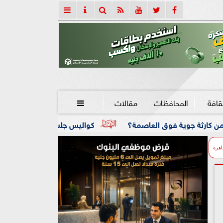
قافة
المحافظات
مقالات

لعاصمة؟
كواليس جلسة أحمد دياب مع حسام وإبراهيم حسن.. 
اهرة