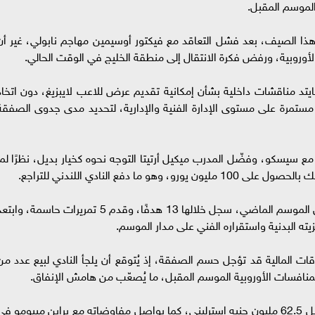
لموسم المقبل.
 هذا الصيف، بعد فشل التعاقد مع فيكتور أوسيمين مهاجم نابولي، غير أن
أوروبية، ورفض فكرة الانتقال إلى منطقة الخليج في الوقت الحالي.
د مناقشات داخلية بشأن إمكانية تقديم عرض للاعب لايبزيغ، دون اتخاذ
ستمرة على مستوى الإدارة الفنية والإدارية، لتحديد مدى جدوى الصفقة
 مع سيسكو، وفضّل المدرب ميكيل أرتيتا التوجه نحوه كخيار بديل، نظرًا لما
ا دفع النادي اللندني للتراجع.
وخاض سيسكو 33 مباراة في الدوري الألماني خلال الموسم الماضي، سجل خلالها 13 هدفًا، وقدم 5 تمريرات حاسمة، وا
ه البدنية واستقراره الفني على مدار الموسم.
قات المالية قد تؤجل حسم الصفقة، إذ يُتوقع أن يلجأ النادي لبيع عدد من
لمنافسات الأوروبية الموسم المقبل، ما يُصعّب من هامش الإنفاق.
وكان النادي قد تعاقد مؤخرًا مع ماتيوس كونيا مقابل 62.5 مليون جنيه إسترليني، كما يواصل مفاوضاته مع براين مبيومو ف