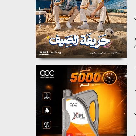
بتعد
ي