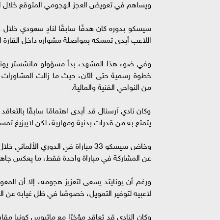
ويساهم في تعويض العجز الهجومي المتوقع خلال ا
سيسكو بدوره كان هدفًا سابقًا لنادٍ سعودي خلال
اللاعب أبدى تمسكه بمواصلة مشواره داخل القارة ال
وفي ضوء هذا المشهد، بدأ مسؤولو مانشستر يونايت
خطوة رسمية حتى الآن، حيث ما زالت المشاورات م
من النواحي الفنية والمالية.
وكان نادي آرسنال قد أبدى اهتمامًا سابقًا بالتعاقد
يتمتع به من قدرات بدنية ومهارية، لكن لايبزيغ تمسك بالحصول على 100 مليون يورو، وهو م
عن المشاركة في مباراة واحدة فقط، ما يعكس جاهزيت
ورغم أن يونايتد يسعى لتعزيز هجومه، إلا أن المعو
لاعبيه لتوفير التمويل، خصوصًا في ظل غيابه عن ا