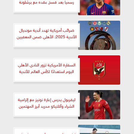
رسميا بعد فسخ عقده مع برشلونة
ضرائب أمريكية تهدد أندية مونديال
الأندية 2025: الأهلي ضمن المعفيين
السفارة الأمريكية تزور النادي الأهلي
اليوم استعدادًا لكأس العالم للأندية
ليفربول يدرس إعارة نونيز مع إلزامية
الشراء وأتلتيكو مدريد أبرز المهتمين
زيزو يستعين بـ مساعد سيميوني في