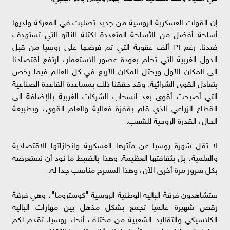
إن القوات العسكرية الروسية من جديد تصلبت في المعركة ولديها
أسلحة أفضل من الأسلحة المتعددة لكتلة الناتو التي تستهدف
ضدنا. رغم ٢٩ ألف عقوبة التي تم فرضها على روسيا من قبل
الدول الغربية التي تحلم بعودة عصور الاستعمار، ارتفع اقتصادنا
الى المكان الأول ويحتل المكان الأربع في كل العالم فيما يخص
بتعادل القوى الشرائية. وقد حققنا ذلك بمساعدة القاعدة الصناعية
التي أصبحت أقوى بعد انسحاب الشركات الغربية بالإضافة الى
القطاع الزراعي الذي قام بقفزة فعالية والعلم القوي، وبطبيعة
الحال، القدرة الروحية للشعب.
لا تقل شهرة روسيا عن مآثرها العسكرية وإنجازاتها الاقتصادية
والعلمية، بل بثقافتها العظيمة. وهذا بالضبط ما نود أن نستعرضه
بكل سرور مرة أخرى الآن، وهذا المسرح مناسب جدا له.
ستشاهدون فرقة الباليه الوطنية الروسية "كوستروما"، وهي فرقة
رقص شهيرة عالميا تجمع بشكل مذهل بين مهارات الباليه
الكلاسيكي والتقاليد الشعبية من مختلف أنحاء روسيا. تقدم لكم