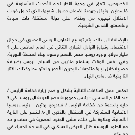
الخصوص، نتفق في وجهة النظر تجاه الأحداث المأساوية في
فلسطين، ونبذل جهودنا لضمان حصول شعبها، الذي تحاول قوات
الاحتلال تهجيره من وطنه، على دولة مستقلة ذات سيادة
وعاصمتها القدس الشرقية.
بالإضافة الى ذلك، يتم توسيع التعاون الروسي المصري في مجال
الاقتصاد. وتجاوز التبادل التجاري الثنائي في العام الماضي على ٩
مليار دولار. وتزود روسيا مصر بالقمح وتقوم ببناء المحطة النووية.
وفي نفس الوقت يستمتع ملايين من السياح الروس بضيافة
مصرية خلال زيارة منتجعات البحرين الأحمر والمتوسط وكذلك الاثار
التاريخية في وادي النيل.
تعكس عمق العلاقات الثنائية بشكل واضح زيارة فخامة الرئيس /
عبد الفتاح السيسي – رئيس جمهورية مصر العربية الى روسيا في ٩
مايو بالدعوة من فخامة الرئيس / فلاديمير بوتين – رئيس روسيا
الاتحادية للمشاركة في الاحتفال بالذكرى ال٨٠ للنصر على النازية
الألمانية. وعلاوة على ذلك، مشى الجنود المصرية في صف واحد
مع الجنود الروسية خلال العرض العسكري في الساحة الحمراء في
موسكو.