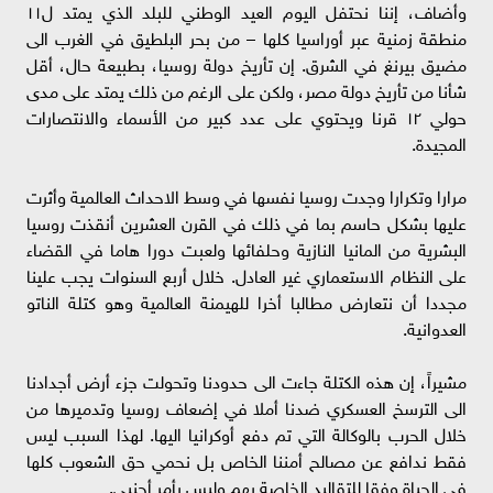
وأضاف، إننا نحتفل اليوم العيد الوطني للبلد الذي يمتد ل١١
منطقة زمنية عبر أوراسيا كلها – من بحر البلطيق في الغرب الى
مضيق بيرنغ في الشرق. إن تأريخ دولة روسيا، بطبيعة حال، أقل
شأنا من تأريخ دولة مصر، ولكن على الرغم من ذلك يمتد على مدى
حولي ١٢ قرنا ويحتوي على عدد كبير من الأسماء والانتصارات
المجيدة.
مرارا وتكرارا وجدت روسيا نفسها في وسط الاحداث العالمية وأثرت
عليها بشكل حاسم بما في ذلك في القرن العشرين أنقذت روسيا
البشرية من المانيا النازية وحلفائها ولعبت دورا هاما في القضاء
على النظام الاستعماري غير العادل. خلال أربع السنوات يجب علينا
مجددا أن نتعارض مطالبا أخرا للهيمنة العالمية وهو كتلة الناتو
العدوانية.
مشيراً، إن هذه الكتلة جاءت الى حدودنا وتحولت جزء أرض أجدادنا
الى الترسخ العسكري ضدنا أملا في إضعاف روسيا وتدميرها من
خلال الحرب بالوكالة التي تم دفع أوكرانيا اليها. لهذا السبب ليس
فقط ندافع عن مصالح أمننا الخاص بل نحمي حق الشعوب كلها
في الحياة وفقا للتقاليد الخاصة بهم وليس بأمر أجنبي.