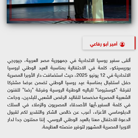
أمير أبو رفاعي
ألقى سفير روسيا الاتحادية في جمهورية مصر العربية، جيورجي
بوريسينكو، كلمة في الاحتفالية بمناسبة العيد الوطني لروسيا
الاتحادية في 12 يونيو 2025، حيث استضافت دار الأوبرا المصرية
حفل استقبال بمناسبة عيد روسيا الوطني تضمن عرضا مشتركا
لفرقة "كوستروما" للباليه الوطنية الروسية وفرقة "رضا" للفنون
الشعبية المصرية مخصصا لتقاليد الرقص الشعبي للبلدين، وجاءت
في كلمة السفير،أيها الأصدقاء المصريون والزملاء في السلك
الدبلوماسي الأعزاء، أعرب عن خالص الشكر والتقدير لكم لقبول
الدعوة للاحتفال معنا بالعيد الوطني الروسي. إننا ممتنون جدا لدار
الاوبرا المصرية المشهور لتوفير منصته العظيمة.