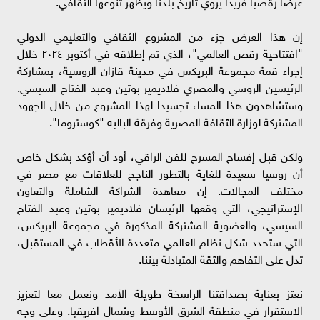
عرضا رقصيا فريدا يروي تأريخ بلدنا ويُظهر تنوعها الثقافي.
إن هذا العرض جزء من المشروع الثقافي والتعليمي الدولي
"افتتاحية رقص العالمي"، الذي تم إطلاقه في أكتوبر ٢٠٢٤ خلال
إجراء قمة مجموعة البريكس في مدينة قازان الروسية، بمشاركة
الرئيسين الروسي والمصري فلاديمير بوتين وعبد الفتاح السيسي.
وستشاهدون هذا المساء تجسيدا لهذا المشروع من خلال الجهود
المشتركة لوزارة الثقافة المصرية وفرقة الباليه "كوستروما".
ولكن قبل إفساح المسرح للفن الراقي، أود أن أؤكد بشكل خاص
أن روسيا سعيدة للغاية بالتطور الناجح للعلاقات مع مصر في
مختلف المجالات. إن معاهدة الشراكة الشاملة والتعاون
الإستراتيجي، التي وقعها الرئيسان فلاديمير بوتين وعبد الفتاح
السيسي، والعضوية المشتركة المذكورة في مجموعة البريكس،
التي ستحدد شكل نظام العالمي متعددة الأقطاب في المستقبل،
تدل على التفاهم والثقة المتبادلة بيننا.
نعتز بعناية بصداقتنا الراسخة طويلة الأمد ونعمل معا لتعزيز
الاستقرار في منطقة الشرق الأوسط وشمال افريقيا. وعلى وجه