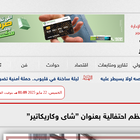
دارة 
ير
ولي
تقارير ومتابعات
اقتصاد
حوادث
فن
ث
ليلة ساخنة في قليوب.. حملة أمنية تضرب معاقل الخارجين عن
الخميس، 22 مايو 2025
01:09 مـ
بتوقيت الق
نظم احتفالية بعنوان ”شاى وكاريكاتير”