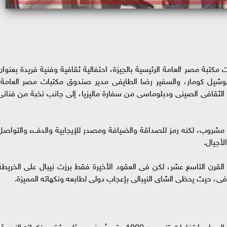
مكتبة مصر العامة الرئيسية بالجيزة، احتفالية ثقافية وفنية فريدة بعنوان
 سوشيل كومار، والسفير رضا الطايفى مدير صندوق مكتبات مصر العامة،
 الثقافى الصينى ودبلوماسى من سفارة ماليزيا، إلى جانب نخبة من فنانى
 مشروب، لكنه رمز للصداقة والضيافة ومصدر للإيجابية والدفء والتواصل
لأجيال.
قرن التاسع عشر، لكن فى العقود الأخيرة فقط برزت نيبال على الخريطة
رفى، حيث يحظى الشاى النيبالى بإعجاب دولى لطابعه ونكهاته المميزة.
-الشاى الأورثودوكسى، الذى يُزرع فى تلال شرق نيبال على ارتفاعات تزيد عن 1000 متر ويُصنع يدويًا ويشتهر بنكهاته الزهري