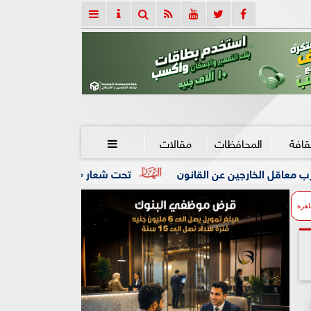
قافة
المحافظات
مقالات

 القانون
تحت شعار «خدمة بيوت الله شرف».. محافظ كفرالشيخ:
اهرة