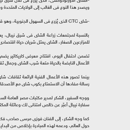
ويصدر هذا النوع فى الغالب إلى الولايات المتحدة والي
-شاى CTC الذى يُزرع فى السهول الجنوبية، وهو قوى ومنعش وبنكهة مالتية، ويُستهلك على نطاق واسع فى السوق المحلية.
بالنسبة لمجتمعات زراعة الشاى فى شرق نيبال، يعت
للمزارعين الصغار، الشاى يمثل شريان حياة اقتصادى،
الأعمال النابضة بالحياة متعة شرب الشاى وجمال ثقا
بينما تصور هذه الأعمال الفنية الرائعة ثقافات شا
رسالة مفادها أن الاستمتاع بكوب شاى مع الأصدقاء وا
ووجه السفير، الشكر لمدير مكتبات مصر العامة السف
سفارة نيبال أعبّر عن خالص امتنانى لك وعائلة المك
كما وجه الشكر، إلى الفنان فوزى مرسى صاحب فكرة ا
حول العالم، ودعمه لهذه المبادرة بإخلاص من البداية 