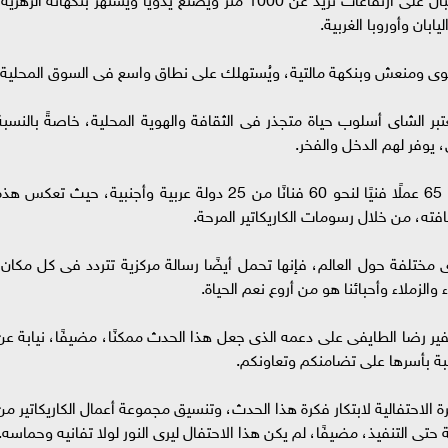
ابان وأوروبا الغربية.
بر الشاى أسلوب حياة متجذر فى الثقافة والهوية المحلية، خاصةً بالنسبة
 يوفر لهم الدخل والفخر.
تضمن احتفال اليوم، افتتاح معرض كاريكاتير يضم 65 عملًا فنيًا لنحو 60 فنانًا من 25 دولة عربية وأجنبية، حيث تعكس ه
فته، من خلال رسومات الكاريكاتير المرحة.
ى مختلفة حول العالم، فإنها تحمل أيضًا رسالة مركزية تتردد فى كل مكان،
لزملاء وأحبائنا هو من أروع نعم الحياة.
ير رضا الطايفى على دعمه الذى جعل هذا الحدث ممكنًا، مضيفًا، نيابة عن
تبة بأسرها على تضامنكم وتعاونكم.
لاحتفالية لابتكار فكرة هذا الحدث، وتنسيق مجموعة أعمال الكاريكاتير من
حتى التنفيذ، مضيفًا، لم يكن هذا الاحتفال ليرى النور لولا تفانيه وحماسه.