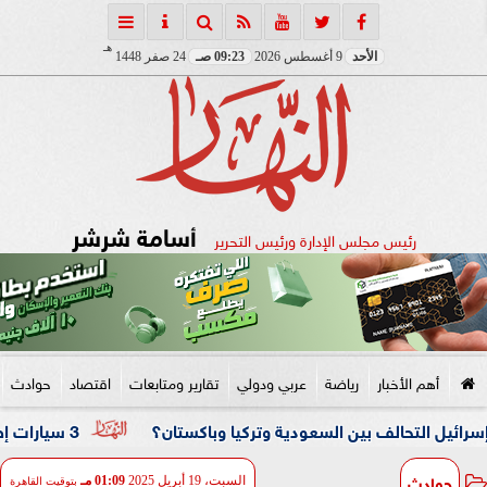
هـ
الأحد
9 أغسطس 2026
09:23 صـ
24 صفر 1448
أسامة شرشر
رئيس مجلس الإدارة ورئيس التحرير
أهم الأخبار
رياضة
عربي ودولي
تقارير ومتابعات
اقتصاد
حوادث
حالف بين السعودية وتركيا وباكستان؟
3 سيارات إطفاء تحاصر النيران.. حريق داخل مصنع نسيج بشبرا الخيمة
حوادث
السبت، 19 أبريل 2025
01:09 مـ
بتوقيت القاهرة