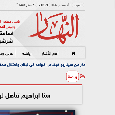
هـ
السبت
8 أغسطس 2026
02:21 مـ
23 صفر 1448
رئيس مجلس الإ
ورئيس التحر
أسامة 
شرشر
أهم الأخبار
رياضة
عربي ود
 سيناريو فيتنام.. قواعد في لبنان واحتلال ممتد دون أفق
و
رياضة
سنا ابراهيم تتأهل ل