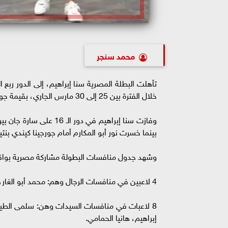
محمد سنجر
تأهلت البطلة المصرية سنا إبراهيم، إلى الدور ربع
خلال الفترة بين 25 إلى 30 مارس الجاري، بقيمة جوائز مادية تصل إلى 118 ألف دولار.
بينما خسرت نور أبو المكارم أمام جورجينا كيندي بنتيجة 3-0، وجاءت نتيجة الأشواط: 11-4, 16-14,
وشهد جدول منافسات البطولة مشاركة مصرية بواقع 12 لاعباً ولاعبة جاءوا كالت
4 لاعبين في منافسات الرجال وهم: محمد أبو الغار، يوسف إبراهيم، كريم عبد الجواد، مصطفى عسل.
8 لاعبات في منافسات السيدات وهن: سلمى الطيب،
إبراهيم، هانيا الحمامي.