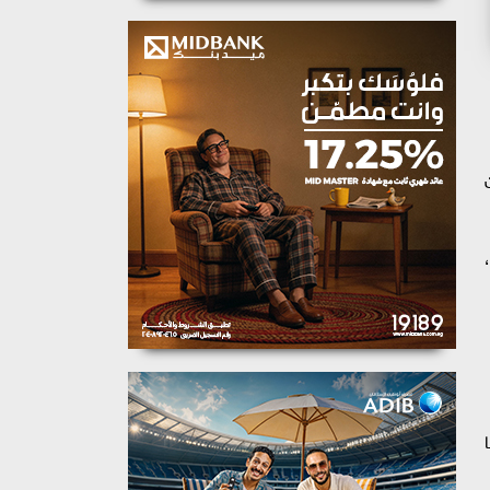
جة 3-2، وجاءت نتيجة الأشواط: 11-8, 9-11, 16-14, 1-11, 11-9 ،