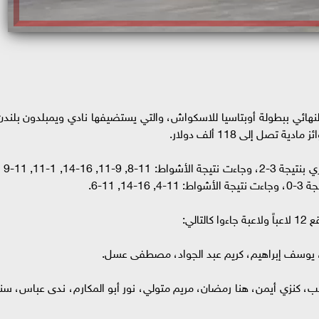
 النهائي ببطولة أوبتاسيا للاسكواش، والتي يستضيفها نادي ويمبلدون بلندن
وفازت سنا إبراهيم في دور الـ 16 على سارة جان بيري بنتي
 11-6.
الي:
 كنزي أيمن، هنا رمضان، مريم متولي، نور أبو المكارم، ندى عباس، سنا