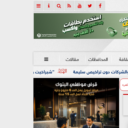
قافة
المحافظات
مقالات

 سليمة
”شبراخيت وبدر” ضمن أفضل 10 وحدات محلية على مستوى الجمهورية بالدورة الخامسة لجائزة مصر للتميز الحكومي
اهرة