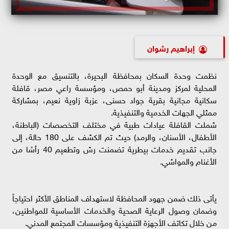
إبراهيم رشوان
نظمت وحدة السكان بمحافظة البحيرة، بالتنسيق مع الوحدة
المحلية لمركز ومدينة أبو حمص، ومؤسسة راعي مصر، قافلة
سكانية مجانية بقرية جواد حسنى، عزبة زاوية نعيم، بمشاركة
ممثلي الجهات الخدمية والتنفيذية.
شملت القافلة عيادات طبية في مختلف التخصصات (الباطنة،
الأطفال، الأسنان، والرمد) حيث تم الكشف على 180 حالة، إلى
جانب تقديم خدمات بيطرية تضمنت رش وتطعيم 40 رأسًا من
الأغنام والمواشي.
يأتى ذلك ضمن جهود المحافظة لاستهداف المناطق الأكثر احتياجاً
وضمان وصول الرعاية الصحية والخدمات الأساسية للمواطنين،
من خلال تكاتف الأجهزة التنفيذية ومؤسسات المجتمع المدني.